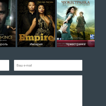
ороль
Империя
Чужестранка