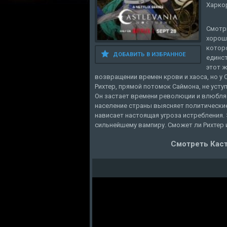
Харко
Смотри
хорош
которо
ДОБАВИТЬ В ИЗБРАННОЕ
единст
этот ж
возвращении времен крови и хаоса, но у 
Рихтер, прямой потомок Саймона, не усту
Он застает времени революции и влюбляе
население страны выясняет политические
нависает настоящая угроза истребления.
сильнейшему вампиру. Сможет ли Рихтер 
Смотреть Каст