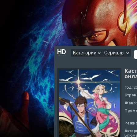
HD
Категории
Сериалы
Каст
онл
Год:
2
Стран
Жанр
Премь
Режи
Актер
Блюме