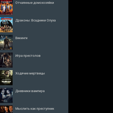
Отчаянные домохозяйки
Драконы: Всадники Олуха
Викинги
Игра престолов
Ходячие мертвецы
Дневники вампира
Мыслить как преступник