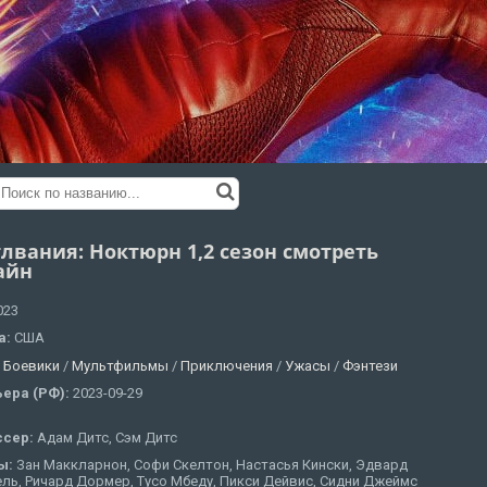
лвания: Ноктюрн 1,2 сезон смотреть
айн
023
а:
США
:
Боевики
/
Мультфильмы
/
Приключения
/
Ужасы
/
Фэнтези
ера (РФ):
2023-09-29
ссер:
Адам Дитс, Сэм Дитс
ы:
Зан Маккларнон, Софи Скелтон, Настасья Кински, Эдвард
ль, Ричард Дормер, Тусо Мбеду, Пикси Дейвис, Сидни Джеймс