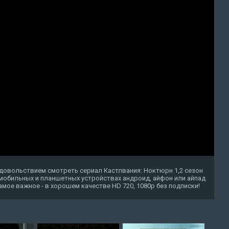
удовольствием смотреть сериал Кастлвания: Ноктюрн 1,2 сезон
 мобильных и планшетных устройствах андроид, айфон или айпад
о самое важное - в хорошем качестве HD 720, 1080p без подписки!