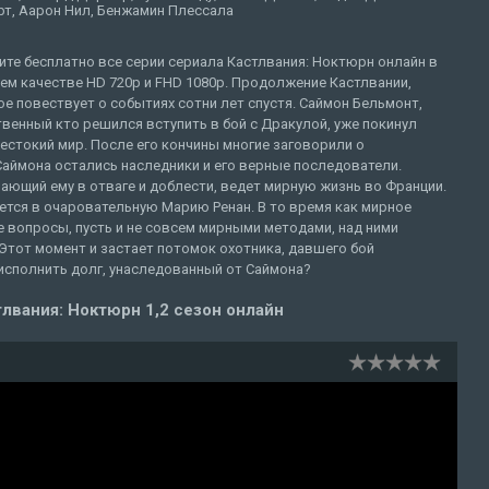
рт, Аарон Нил, Бенжамин Плессала
те бесплатно все серии сериала Кастлвания: Ноктюрн онлайн в
ем качестве HD 720p и FHD 1080p. Продолжение Кастлвании,
е повествует о событиях сотни лет спустя. Саймон Бельмонт,
венный кто решился вступить в бой с Дракулой, уже покинул
естокий мир. После его кончины многие заговорили о
Саймона остались наследники и его верные последователи.
пающий ему в отваге и доблести, ведет мирную жизнь во Франции.
тся в очаровательную Марию Ренан. В то время как мирное
 вопросы, пусть и не совсем мирными методами, над ними
 Этот момент и застает потомок охотника, давшего бой
исполнить долг, унаследованный от Саймона?
лвания: Ноктюрн 1,2 сезон онлайн