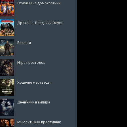
Отчаянные домохозяйки
Драконы: Всадники Олуха
Викинги
Игра престолов
Ходячие мертвецы
Дневники вампира
Мыслить как преступник