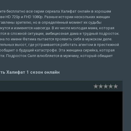
ите бесплатно все серии сериала Халифат онлайн в хорошем
ве HD 720p и FHD 1080p. Разные истории нескольких женщин
тавлены зрителю, но в определённый момент их судьбы
кутся и изменятся навсегда. В их числе молодая мама, которая
тся в сложной ситуации, амбициозная дама и трудный подросток.
на по имени Фатима пытается проявить себя в мужском деле.
ительных высот, где устраивается работать агентом в престижной
ообщает о будущей катастрофе. Эта женщина сирийка, которая
сти. Подросток Салп влюбляется в мужчину, который обещает
ть Халифат 1 сезон онлайн