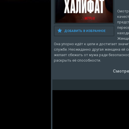
Смотр
качест
предс
пересе
ДОБАВИТЬ В ИЗБРАННОЕ
находи
Женщи
Она упорно идёт к цели и достигает знач
службе. Неожиданно другая женщина ей с
желает сбежать от мужа ради безопасно
раскрыть её способности.
Смотре