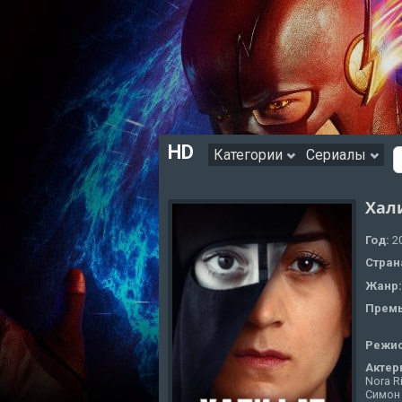
HD
Категории
Сериалы
Хал
Год:
2
Стран
Жанр
Премь
Режи
Актер
Nora R
Симон