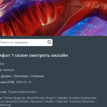
ифат 1 сезон смотреть онлайн
020
а:
Швеция
:
Драмы
/
Триллеры
/
Новинки
ера (РФ):
2020-01-13
ссер:
Горан Капетанович
ы:
Гизем Эрдоган, Amed Bozan, Алиетт Офейм, Альбен Гренхольм,
ios, Amanda Sohrabi, Ланселот Нкубе, Сэйд Лиг, Yussra El Abdouni,
 Меcхер