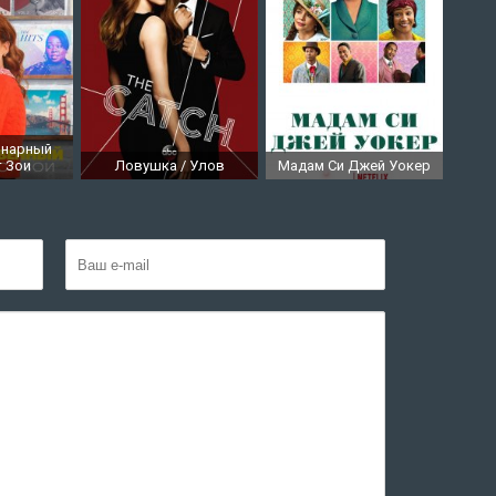
инарный
т Зои
Ловушка / Улов
Мадам Си Джей Уокер