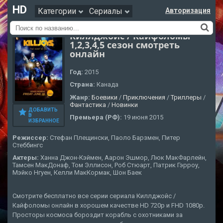
HD
Категории
Сериалы
Авторизация
Киллджойс / Кайфоломы
1,2,3,4,5 сезон смотреть
онлайн
Год:
2015
Страна:
Канада
Жанр:
Боевики
/
Приключения
/
Триллеры
/
Фантастика
/
Новинки
ДОБАВИТЬ
В
Премьера (РФ):
19 июня 2015
ИЗБРАННОЕ
Режиссер:
Стефан Плещински, Паоло Барзмен, Питер
Стеббингс
Актеры:
Ханна Джон-Кэймен, Аарон Эшмор, Люк МакФарлейн,
Тамсен МакДонаф, Том Эллисон, Роб Стюарт, Патрик Гэрроу,
Мэйко Нгуен, Келли МакКормак, Шон Баек
Смотрите бесплатно все серии сериала Киллджойс /
Кайфоломы онлайн в хорошем качестве HD 720p и FHD 1080p.
Просторы космоса бороздит корабль с охотниками за