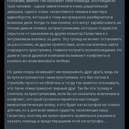
головами, именно так называет себя команда, состоящая из
трех человек - одной симпатичной и очень решительной
девушки, одного очень талантливого техника и мастера
единоборств, который к тому же прекрасно разбирается в
военном деле. Когда-то они поняли, что могут зарабатывать не
плохие деньги гоняясь за преступниками, которые стараются
скрыться от наказания на других планетах Галактики и с
энтузиазмом взялись за дело. Эту троицу не может остановить
ни расстояние, ни другие препятствия, если они взялись найти
очередного преступника, главное получить вознаграждение. Но
даже в такой дружной компании возникают конфликты и
конечно во всем виновата любовь.
Но даже споры не мешают им прикрывать друг друга, ведь на
их пути встречаются такие преступники, что без погони и
стрельбы просто не обойтись и тогда так приятно осознавать,
что твою спину прикроет верный друг. Так бы эта троица и
гонялась за преступниками, если бы не оказалась вовлечена в
конфликт, который грозился перейти в настоящую
межгаллактическую войну, а это будет катастрофой не только
для них, но и для всех живых существ, населяющих нашу
Галактику, поэтому им нужно принять правильное решение и
оказать помощь в предотвращении этой катастрофы.....