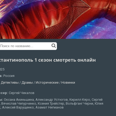
стантинополь 1 сезон смотреть онлайн
025
а:
Россия
:
Детективы
/
Драмы
/
Исторические
/
Новинки
ссер:
Сергей Чекалов
ы:
Оксана Акиньшина, Александр Устюгов, Кирилл Кяро, Сергей
 Вячеслав Чепурченко, Ксения Трейстер, Вольфганг Черни, Юлия
, Алексей Варущенко, Азамат Нигманов