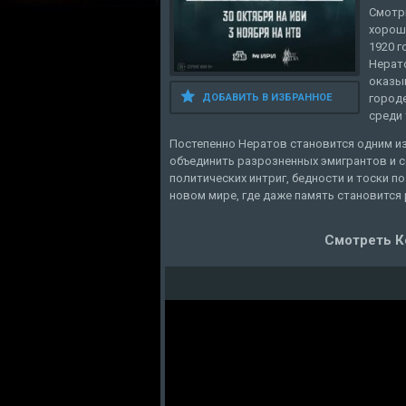
Смотр
хороше
1920 г
Нерато
оказы
городе
ДОБАВИТЬ В ИЗБРАННОЕ
среди 
Постепенно Нератов становится одним и
объединить разрозненных эмигрантов и со
политических интриг, бедности и тоски 
новом мире, где даже память становится
Смотреть К