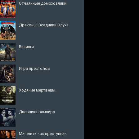
Отчаянные домохозяйки
Драконы: Всадники Олуха
Викинги
Игра престолов
Ходячие мертвецы
Дневники вампира
Мыслить как преступник