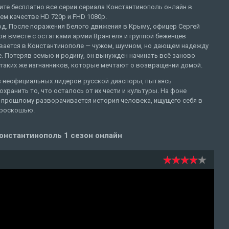
ите бесплатно все серии сериала Константинополь онлайн в
м качестве HD 720p и FHD 1080p.
од. После поражения Белого движения в Крыму, офицер Сергей
в вместе с остатками армии Врангеля и группой беженцев
вается в Константинополе — чужом, шумном, но дающем надежду
. Потеряв семью и родину, он вынужден начинать всё заново
таких же изгнанников, которые мечтают о возвращении домой.
з неофициальных лидеров русской диаспоры, пытаясь
хранить то, что осталось от их чести и культуры. На фоне
по прошлому разворачивается история человека, ищущего себя в
 роскошью.
онстантинополь 1 сезон онлайн