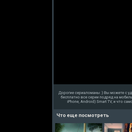
Дорогие сериаломаны :) Вы можете с у
бесплатно все серии подряд на мобиль
iPhone, Android) Smart TV, и что с
Что еще посмотреть