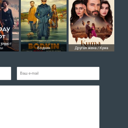
 тлеют
ры
Бодкин
Другая жена / Кума