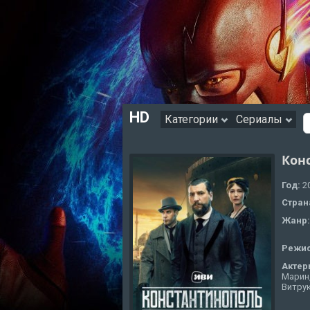
HD
Категории
Сериалы
Кон
Год:
2
Стран
Жанр
Режи
Актер
Марин,
Витрук