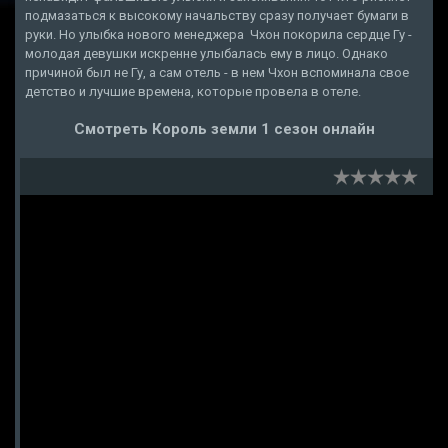
подмазаться к высокому начальству сразу получает бумаги в
руки. Но улыбка нового менеджера Чхон покорила сердце Гу -
молодая девушки искренне улыбалась ему в лицо. Однако
причиной был не Гу, а сам отель - в нем Чхон вспоминала свое
детство и лучшие времена, которые провела в отеле.
Смотреть Король земли 1 сезон онлайн