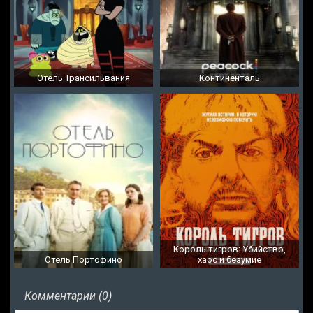
Отель Трансильвания
Континенталь
Король тигров: Убийство,
Отель Портофино
хаос и безумие
Комментарии (0)