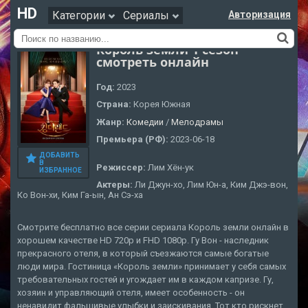
HD
Категории
Сериалы
Авторизация
Король земли 1 сезон
смотреть онлайн
Год:
2023
Страна:
Корея Южная
Жанр:
Комедии
/
Мелодрамы
Премьера (РФ):
2023-06-18
ДОБАВИТЬ
В
Режиссер:
Лим Хён-ук
ИЗБРАННОЕ
Актеры:
Ли Джун-хо, Лим Юн-а, Ким Джэ-вон,
Ко Вон-хи, Ким Га-ын, Ан Сэ-ха
Смотрите бесплатно все серии сериала Король земли онлайн в
хорошем качестве HD 720p и FHD 1080p. Гу Вон - наследник
прекрасного отеля, в который съезжаются самые богатые
люди мира. Гостиница «Король земли» принимает у себя самых
требовательных гостей и угождает им в каждом капризе. Гу,
хозяин и управляющий отеля, имеет особенность - он
ненавидит фальшивые улыбки и заискивания. Тот кто рискнет