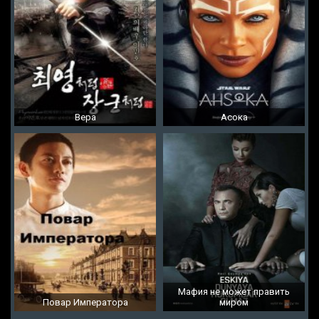
Вера
Асока
Мафия не может править
Повар Императора
миром