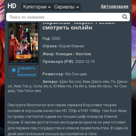
HD
Категории
Сериалы
Авторизация
Королева Чхорин 1 сезон
смотреть онлайн
Год:
2020
Страна:
Корея Южная
Жанр:
Комедии
/
Фэнтези
Премьера (РФ):
2020-12-13
ДОБАВИТЬ
В
Режиссер:
Юн Сон-щик
ИЗБРАННОЕ
Актеры:
Щин Хе-сон, Ким Джон-хён, Пэ Джон-
ок, Ким Тхэ-у, Соль Ин-а, Ю Мин-гю, На Ин-у, Ким Ин-гвон, Чо Сон-
джу, Чха Чхон-хва
Смотрите бесплатно все серии сериала Королева Чхорин
онлайн в хорошем качестве HD 720p и FHD 1080p. Чан Бон Хван
по праву считается одним из лучших шеф-поваров Южной
Кореи. В своем достаточно молодом возрасте он уже готовит
для первых лиц государства и членов правительства. В один из
дней мечтательный юноша просыпается в теле