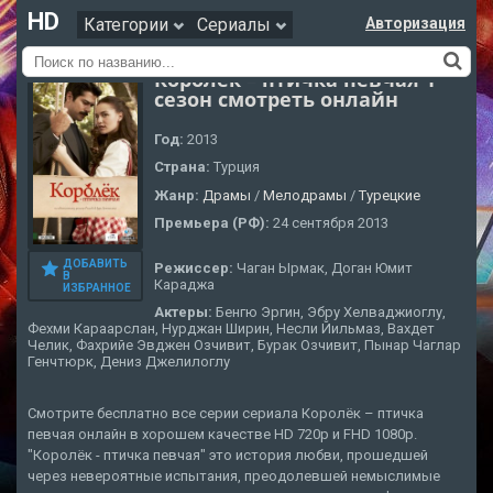
HD
Категории
Сериалы
Авторизация
Королёк – птичка певчая 1
сезон смотреть онлайн
Год:
2013
Страна:
Турция
Жанр:
Драмы
/
Мелодрамы
/
Турецкие
Премьера (РФ):
24 сентября 2013
ДОБАВИТЬ
Режиссер:
Чаган Ырмак, Доган Юмит
В
Караджа
ИЗБРАННОЕ
Актеры:
Бенгю Эргин, Эбру Хелваджиоглу,
Фехми Караарслан, Нурджан Ширин, Несли Йильмаз, Вахдет
Челик, Фахрийе Эвджен Озчивит, Бурак Озчивит, Пынар Чаглар
Генчтюрк, Дениз Джелилоглу
Смотрите бесплатно все серии сериала Королёк – птичка
певчая онлайн в хорошем качестве HD 720p и FHD 1080p.
"Королёк - птичка певчая" это история любви, прошедшей
через невероятные испытания, преодолевшей немыслимые