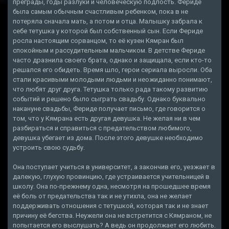
преграды, годы разлуки и человеческую подлость. Фериде
была самым обычным счастливым ребенком, пока в не
потеряла сначала мать, а потом и отца. Малышку забрала к
себе тетушка у которой был собственный сын. Если Фериде
росла настоящим сорванцом, то её кузен Кямран был
спокойным и рассудительным мальчиком. В детстве Фериде
часто дразнила своего брата, однако и защищала, если кто-то
решался его обидеть. Время шло, герои сериала выросли. Оба
стали красивыми молодыми людьми и неожиданно понимают,
что любят друг друга. Тетушка только рада такому развитию
событий и решено было сыграть свадьбу. Однако буквально
накануне свадьбы, Фериде получает письмо, где говорится о
том, что у Кямрана есть другая девушка. Не желая ни в чем
разбираться и справиться с предательством любимого,
девушка убегает из дома. После этого девушке необходимо
устроить свою судьбу.
Она поступает учиться в университет, а закончив его, уезжает в
далекую, глухую провинцию, где устраивается учительницей в
школу. Она по-прежнему одна, несмотря на прошедшее время
её боль от предательства так и не утихла, она не желает
поддерживать отношения с тетушкой, которая так и не знает
причину её бегства. Неужели она не встретится с Кямраном, не
попытается его выслушать? А ведь он продолжает его любить.