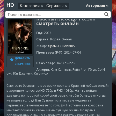
HD
Категории
Сериалы
Авторизация
Красный лебедь 1 сезон
смотреть онлайн
Год:
2024
Страна:
Корея Южная
Жанр:
Драмы
/
Новинки
Премьера (РФ):
2024-07-04
ДОБАВИТЬ
В
Режиссер:
Пак Хон-гюн
ИЗБРАННОЕ
Актеры:
Ким Ха-ныль, Рэйн, Чон Гё-ун, Со И-
сук, Юн Джэ-мун, Ки Ын-сэ
Смотрите бесплатно все серии сериала Красный лебедь онлайн
в хорошем качестве HD 720p и FHD 1080p. На что пойдет
девушка из простой корейской семьи, чтобы больше никогда
не видеть голод? Ван Су получила первые медали за
первенство в чемпионате по гольфу. Настойчивая красотка
мечтает показать своей маме лучшую жизнь. Во время
соревнований с Ван Су знакомится богатый красавчик. Он