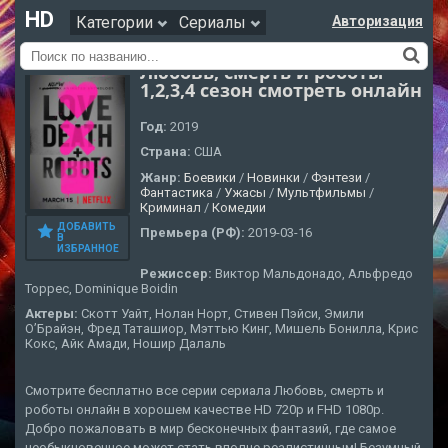
HD
Категории
Сериалы
Авторизация
Любовь, смерть и роботы
1,2,3,4 сезон смотреть онлайн
Год:
2019
Страна:
США
Жанр:
Боевики
/
Новинки
/
Фэнтези
/
Фантастика
/
Ужасы
/
Мультфильмы
/
Криминал
/
Комедии
ДОБАВИТЬ
Премьера (РФ):
2019-03-16
В
ИЗБРАННОЕ
Режиссер:
Виктор Мальдонадо, Альфредо
Торрес, Dominique Boidin
Актеры:
Скотт Уайт, Нолан Норт, Стивен Пэйси, Эмили
О’Брайэн, Фред Таташиор, Мэттью Кинг, Мишель Бонилла, Крис
Кокс, Айк Амади, Ношир Далаль
Смотрите бесплатно все серии сериала Любовь, смерть и
роботы онлайн в хорошем качестве HD 720p и FHD 1080p.
Добро пожаловать в мир бесконечных фантазий, где самое
необыкновенное может стать вполне реалистичным! Безумный