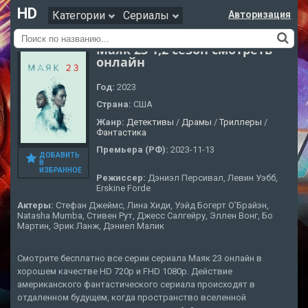
HD
Категории
Сериалы
Авторизация
Маяк 23 1,2 сезон смотреть
онлайн
Год:
2023
Страна:
США
Жанр:
Детективы
/
Драмы
/
Триллеры
/
Фантастика
Премьера (РФ):
2023-11-13
ДОБАВИТЬ
В
ИЗБРАННОЕ
Режиссер:
Дэниэл Персивал, Левин Уэбб,
Erskine Forde
Актеры:
Стефан Джеймс, Лина Хиди, Уэйд Богерт О’Брайэн,
Natasha Mumba, Стивен Рут, Джесс Салгейру, Эллен Вонг, Бо
Мартин, Эрик Ланж, Дэниел Малик
Смотрите бесплатно все серии сериала Маяк 23 онлайн в
хорошем качестве HD 720p и FHD 1080p. Действие
американского фантастического сериала происходят в
отдаленном будущем, когда пространство вселенной