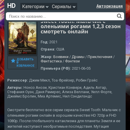
HD
Категории
Сериалы
Авторизация
Sweet Tooth: Мальчик с
оленьими рогами 1,2,3 сезон
смотреть онлайн
Год:
2021
Страна:
США
Жанр:
Боевики
/
Драмы
/
Приключения
/
ДОБАВИТЬ
Фантастика
/
Фэнтези
В
ИЗБРАННОЕ
Премьера (РФ):
2021-06-05
Режиссер:
Джим Микл, Тоа Фрейзер, Робин Грэйс
Актеры:
Нонсо Анози, Кристиан Конвери, Адиль Ахтар,
Стефания Оуэн, Даня Рамирес, Ализа Веллани, Уилл Форте,
Джеймс Бролин, Миа Артемис, Нил Сэндилэндс
Смотрите бесплатно все серии сериала Sweet Tooth: Мальчик с
оленьими рогами онлайн в хорошем качестве HD 720p и FHD
1080p. После глобального катаклизма для планеты Земля и ее
жителей наступают необратимые последствия. Мутация