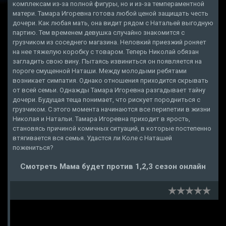
комплексам из-за полной фигуры, но и из-за темпераментной
матери. Тамара Игоревна готова любой ценой защищать честь
дочери. Как любая мать, она видит рядом с Натальей выгодную
партию. Тем временем девушка случайно знакомится с
грузчиком из соседнего магазина. Неловкий приезжий роняет
на нее тяжелую коробку с товаром. Теперь Николай обязан
загладить свою вину. Пытаясь извиниться он появляется на
пороге смущенной Наташи. Между молодыми ребятами
возникает симпатия. Однако отношения приходится скрывать
от всей семьи. Однажды Тамара Игоревна разгадывает тайну
дочери. Будущая теща понимает, что рискует породниться с
грузчиком. С этого момента начинаются все перипетии в жизни
Николая и Натальи. Тамара Игоревна приходит в ярость,
становясь причиной комичных ситуаций, в которые постепенно
втягивается вся семья. Удастся ли Коле с Наташей
пожениться?
Смотреть Мама будет против 1,2,3 сезон онлайн