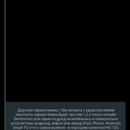
Дорогие сериаломаны :) Вы можете с удовольствием
смотреть сериал Мама будет против 1,2,3 сезон онлайн
бесплатно все серии подряд на мобильных и планшетных
устройствах андроид, айфон или айпад (iPad, iPhone, Android)
Smart TV, и что самое важное - в хорошем качестве HD 720,