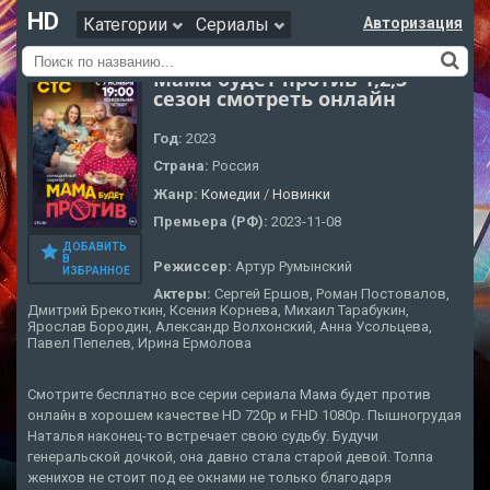
HD
Категории
Сериалы
Авторизация
Мама будет против 1,2,3
сезон смотреть онлайн
Год:
2023
Страна:
Россия
Жанр:
Комедии
/
Новинки
Премьера (РФ):
2023-11-08
ДОБАВИТЬ
В
Режиссер:
Артур Румынский
ИЗБРАННОЕ
Актеры:
Сергей Ершов, Роман Постовалов,
Дмитрий Брекоткин, Ксения Корнева, Михаил Тарабукин,
Ярослав Бородин, Александр Волхонский, Анна Усольцева,
Павел Пепелев, Ирина Ермолова
Смотрите бесплатно все серии сериала Мама будет против
онлайн в хорошем качестве HD 720p и FHD 1080p. Пышногрудая
Наталья наконец-то встречает свою судьбу. Будучи
генеральской дочкой, она давно стала старой девой. Толпа
женихов не стоит под ее окнами не только благодаря