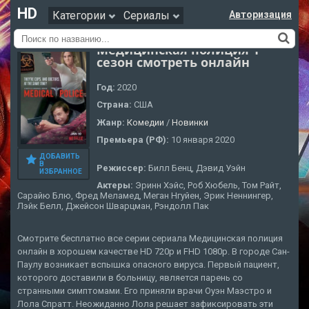
HD
Категории
Сериалы
Авторизация
Медицинская полиция 1
сезон смотреть онлайн
Год:
2020
Страна:
США
Жанр:
Комедии
/
Новинки
Премьера (РФ):
10 января 2020
ДОБАВИТЬ
В
Режиссер:
Билл Бенц, Дэвид Уэйн
ИЗБРАННОЕ
Актеры:
Эринн Хэйс, Роб Хюбель, Том Райт,
Сарайю Блю, Фред Меламед, Меган Нгуйен, Эрик Неннингер,
Лэйк Белл, Джейсон Шварцман, Рэндолл Пак
Смотрите бесплатно все серии сериала Медицинская полиция
онлайн в хорошем качестве HD 720p и FHD 1080p. В городе Сан-
Паулу возникает вспышка опасного вируса. Первый пациент,
которого доставили в больницу, является парень со
странными симптомами. Его приняли врачи Оуэн Маэстро и
Лола Спратт. Неожиданно Лола решает зафиксировать эти