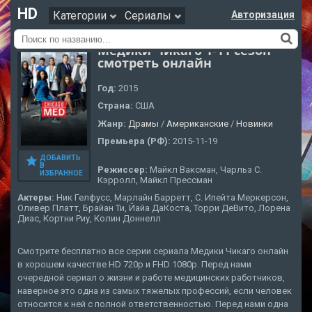
HD
Категории
Сериалы
Авторизация
Медики Чикаго 1-11 сезон
смотреть онлайн
Год:
2015
Страна:
США
Жанр:
Драмы
/
Американские
/
Новинки
Премьера (РФ):
2015-11-19
ДОБАВИТЬ
В
Режиссер:
Майкл Ваксман, Чарльз С.
ИЗБРАННОЕ
Кэрролл, Майкл Прессман
Актеры:
Ник Гелфусс, Марлайн Барретт, С. Ипейта Меркерсон,
Оливер Платт, Брайан Ти, Йайа ДаКоста, Торри ДеВито, Лорена
Диас, Кортни Риу, Колин Доннелл
Смотрите бесплатно все серии сериала Медики Чикаго онлайн
в хорошем качестве HD 720p и FHD 1080p. Перед нами
очередной сериал о жизни и работе медицинских работников,
наверное это одна из самых тяжелых профессий, если человек
относится к ней с полной ответственностью. Перед нами одна