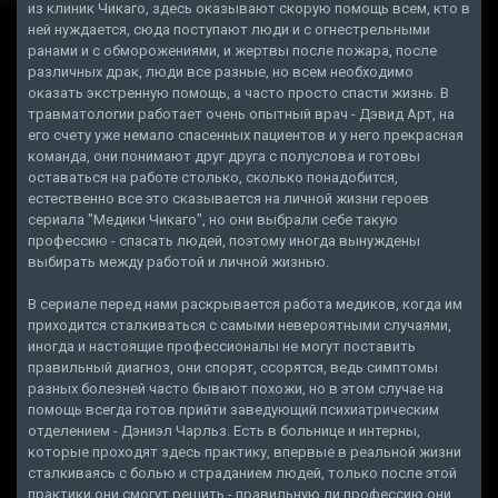
из клиник Чикаго, здесь оказывают скорую помощь всем, кто в
ней нуждается, сюда поступают люди и с огнестрельными
ранами и с обморожениями, и жертвы после пожара, после
различных драк, люди все разные, но всем необходимо
оказать экстренную помощь, а часто просто спасти жизнь. В
травматологии работает очень опытный врач - Дэвид Арт, на
его счету уже немало спасенных пациентов и у него прекрасная
команда, они понимают друг друга с полуслова и готовы
оставаться на работе столько, сколько понадобится,
естественно все это сказывается на личной жизни героев
сериала "Медики Чикаго", но они выбрали себе такую
профессию - спасать людей, поэтому иногда вынуждены
выбирать между работой и личной жизнью.
В сериале перед нами раскрывается работа медиков, когда им
приходится сталкиваться с самыми невероятными случаями,
иногда и настоящие профессионалы не могут поставить
правильный диагноз, они спорят, ссорятся, ведь симптомы
разных болезней часто бывают похожи, но в этом случае на
помощь всегда готов прийти заведующий психиатрическим
отделением - Дэниэл Чарльз. Есть в больнице и интерны,
которые проходят здесь практику, впервые в реальной жизни
сталкиваясь с болью и страданием людей, только после этой
практики они смогут решить - правильную ли профессию они