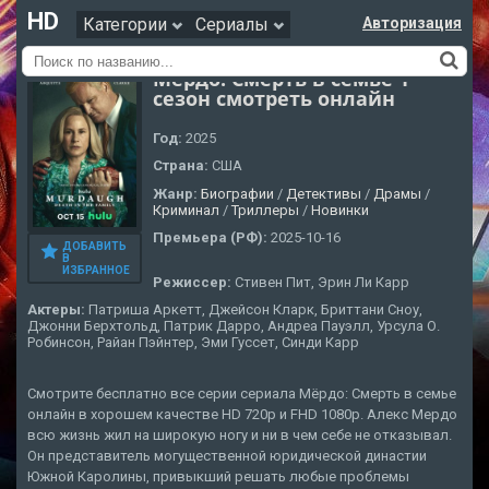
HD
Категории
Сериалы
Авторизация
Мёрдо: Смерть в семье 1
сезон смотреть онлайн
Год:
2025
Страна:
США
Жанр:
Биографии
/
Детективы
/
Драмы
/
Криминал
/
Триллеры
/
Новинки
Премьера (РФ):
2025-10-16
ДОБАВИТЬ
В
ИЗБРАННОЕ
Режиссер:
Стивен Пит, Эрин Ли Карр
Актеры:
Патриша Аркетт, Джейсон Кларк, Бриттани Сноу,
Джонни Берхтольд, Патрик Дарро, Андреа Пауэлл, Урсула О.
Робинсон, Райан Пэйнтер, Эми Гуссет, Синди Карр
Смотрите бесплатно все серии сериала Мёрдо: Смерть в семье
онлайн в хорошем качестве HD 720p и FHD 1080p. Алекс Мердо
всю жизнь жил на широкую ногу и ни в чем себе не отказывал.
Он представитель могущественной юридической династии
Южной Каролины, привыкший решать любые проблемы