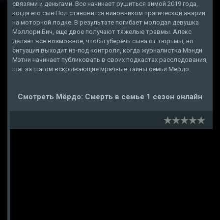
связями и деньгами. Все начинает рушиться зимой 2019 года,
когда его сын Пол становится виновником трагической аварии
на моторной лодке. В результате погибает молодая девушка
Мэллори Бич, еще двое получают тяжелые травмы. Алекс
делает все возможное, чтобы уберечь сына от тюрьмы, но
ситуация выходит из-под контроля, когда журналистка Мэнди
Мэтни начинает публиковать в своих подкастах расследования,
шаг за шагом вскрывающие мрачные тайны семьи Мердо.
Смотреть Мёрдо: Смерть в семье 1 сезон онлайн