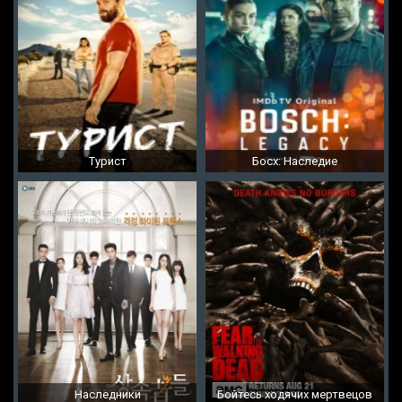
Турист
Босх: Наследие
Наследники
Бойтесь ходячих мертвецов