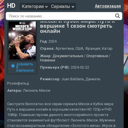
HD
Категории
Сериалы
Авторизация
Месси и Кубок мира: Путь к
вершине 1 сезон смотреть
онлайн
Год:
2024
Страна:
Аргентина, США, Франция, Катар
Жанр:
Документальные
/
Cпортивные
/
Новинки
ДОБАВИТЬ
Премьера (РФ):
2024-02-22
В
ИЗБРАННОЕ
Режиссер:
Juan Baldana, Даниэль
Розенфельд
Актеры:
Лионель Месси
Смотрите бесплатно все серии сериала Месси и Кубок мира:
Путь к вершине онлайн в хорошем качестве HD 720p и FHD
1080p. Главным героем данного многосерийного проекта
становится знаменитый футболист Лионель Месси. Мужчина
стал восьмикратным обладателем «Золотого мяча». Игрок в