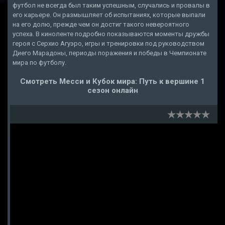
футбол не всегда был таким успешным, случались и провалы в
его карьере. Он размышляет об испытаниях, которые выпали
на его долю, прежде чем он достиг такого невероятного
успеха. В киноленте подробно показываются моменты дружбы
героя с Серхио Агуэро, игры и тренировки под руководством
Диего Марадоны, периоды поражения и победы в Чемпионате
мира по футболу.
Смотреть Месси и Кубок мира: Путь к вершине 1
сезон онлайн