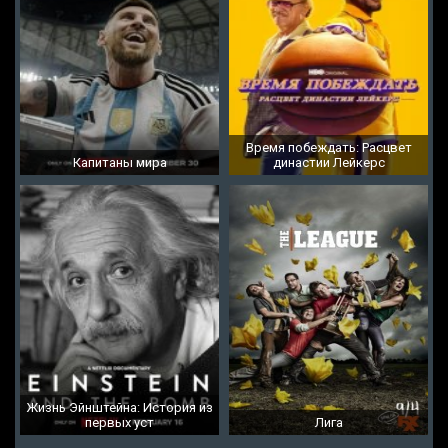
Время побеждать: Расцвет
Капитаны мира
династии Лейкерс
Жизнь Эйнштейна: История из
первых уст
Лига