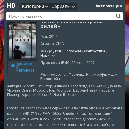
HD
Категории
Сериалы
Авторизация
Мгла 1 сезон смотреть
онлайн
Год:
2017
Страна:
США
Жанр:
Драмы
/
Ужасы
/
Фантастика
/
Новинки
Премьера (РФ):
22 июня 2017
ДОБАВИТЬ
В
ИЗБРАННОЕ
Режиссер:
Гай Ферленд, Ник Мерфи, Адам
Бернштейн
Актеры:
Морган Спектор, Алисса Сазерленд, Гас Бирни, Даница
Чурчич, Окези Морро, Люк Косгров, Даррен Петти, Расселл
Познер, Фрэнсис Конрой, Ирен Бедард
Смотрите бесплатно все серии сериала Мгла онлайн в хорошем
качестве HD 720p и FHD 1080p. В небольшом городке живёт
семья - отец, мать и дочь. Мать старается держать дочь в
строгости не позволяя никаких вольностей, а отец наоборот