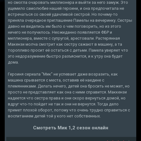
но смогла очаровать миллионера и выйти за него замуж. Это
ущемило самолюбие нашей героини, и она предпочитала не
встречаться со своей удачливой сестрой. Но почему-то
приняла очередное приглашение Памелы на вечеринку. Сестры
давно не виделись им было о чем поговорить, но из этого
ничего не получилось. Неожиданно появляется ФБР и
миллионера, вместе с супругой, арестовали. Растерянная
Макензи молча смотрит как сестру сажают в машину, а та
торопливо просит её остаться с детьми. Памела уверяет что
это недоразумение быстро разъяснится, и к утру она будет
дома.
Героиня сериала "Мик" не успевает даже возразить, как
машина срывается с места, оставив её наедине с
племянниками. Делать нечего, детей она бросить не может, но
просто не представляет как она с ними справится. Маккензи
надеется что сестра права и они скоро вернуться домой, но
вдруг что-то пойдет не так и они не вернутся. Тогда дело
примет плохой оборот, потому что очень трудно справиться с
воспитанием детей той у кого нет собственных.
Смотреть Мик 1,2 сезон онлайн