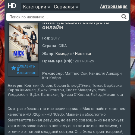
HD
Категории
Сериалы
Авторизация
Мик 1,2 сезон смотреть
онлайн
Год:
2017
Страна:
США
Жанр:
Комедии
/
Новинки
Премьера (РФ):
2017-01-29
ДОБАВИТЬ
В
Режиссер:
Мэттью Сон, Рэндолл Айнхорн,
ИЗБРАННОЕ
Кэт Койро
Актеры:
Кэйтлин Олсон, София Блэк-Д’Элиа, Томас Барбаска,
Карла Хименес, Джек Стэнтон, Скотт Макартур, Уэйн
Уилдерсон, Э.Дж. Каллахан, Трисиа О’Келли, Лэйрд Макинтош
Смотрите бесплатно все серии сериала Мик онлайн в хорошем
качестве HD 720p и FHD 1080p. Маккензи абсолютно
безответственная девушка, но её это совершенно не волнует,
хотя возможно именно поэтому она так и не вышла замуж, в
отличие от своей младшей сестры. Она была стриптизершей,