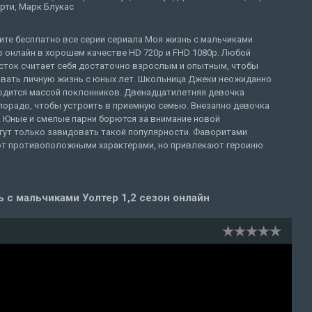
рти, Марк Блукас
ите бесплатно все серии сериала Моя жизнь с мальчиками
 онлайн в хорошем качестве HD 720p и FHD 1080p. Любой
сток считает себя достаточно взрослым и опытным, чтобы
ивать личную жизнь с юных лет. Школьница Джеки неожиданно
одится массой поклонников. Двенадцатилетняя девочка
лорадо, чтобы устроить в приемную семью. Внезапно девочка
. Юные и смелые парни борются за внимание новой
ут только завидовать такой популярности. Фаворитами
ают противоположными характерами, но привлекают героиню
 с мальчиками Уолтер 1,2 сезон онлайн