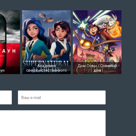
Академия
Дом Совы / Совиный
аун
сверхъестественного
дом