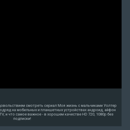
удовольствием смотреть сериал Моя жизнь с мальчиками Уолтер
 подряд на мобильных и планшетных устройствах андроид, айфон
t TV, и что самое важное - в хорошем качестве HD 720, 1080p без
подписки!