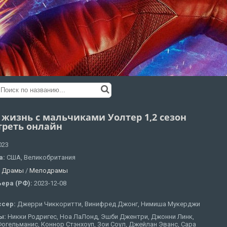
 жизнь с мальчиками Уолтер 1,2 сезон
треть онлайн
023
а:
США, Великобритания
:
Драмы
/
Мелодрамы
ера (РФ):
2023-12-08
ссер:
Джерри Чиккоритти, Винифред Джонг, Нимиша Мукерджи
ы:
Никки Родригес, Ноа ЛаЛонд, Эшби Джентри, Джонни Линк,
огельманис, Коннор Стэнхоуп, Зои Соул, Джейлан Эванс, Сара