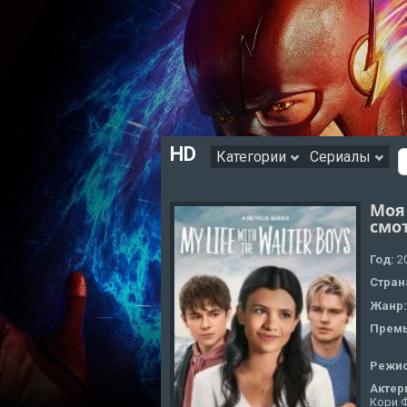
HD
Категории
Сериалы
Моя
смо
Год:
2
Стран
Жанр
Премь
Режи
Актер
Кори Ф