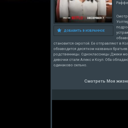
Раффе
Смотр
Уолтер
подро
ДОБАВИТЬ В ИЗБРАННОЕ
устра
обзав
становится сиротой. Ее отправляют в Ко
обзаводится десятком названых братьев
родственницы. Одноклассницы Джеки мог
девочки стали Алекс и Коул. Оба облад
одинаково сильно.
Смотреть Моя жизнь