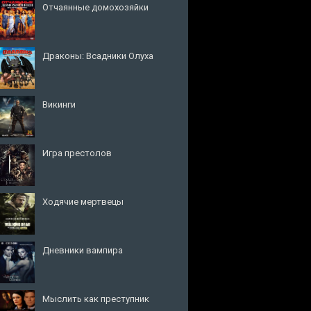
Отчаянные домохозяйки
Драконы: Всадники Олуха
Викинги
Игра престолов
Ходячие мертвецы
Дневники вампира
Мыслить как преступник