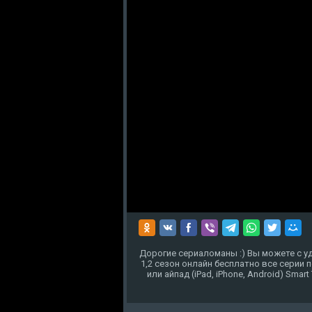
Дорогие сериаломаны :) Вы можете с 
1,2 сезон онлайн бесплатно все серии
или айпад (iPad, iPhone, Android) Smar