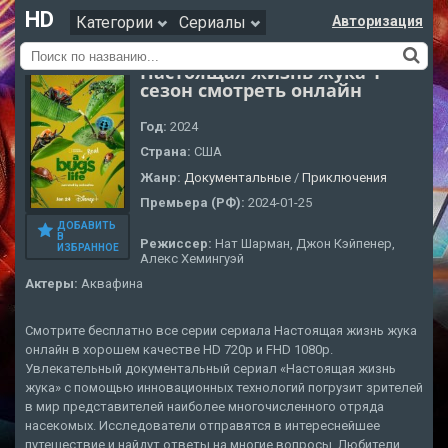
HD
Категории
Сериалы
Авторизация
Настоящая жизнь жука 1
сезон смотреть онлайн
Год:
2024
Страна:
США
Жанр:
Документальные
/
Приключения
Премьера (РФ):
2024-01-25
ДОБАВИТЬ
В
Режиссер:
Нат Шарман, Джон Кэйпенер,
ИЗБРАННОЕ
Алекс Хемингуэй
Актеры:
Аквафина
Смотрите бесплатно все серии сериала Настоящая жизнь жука
онлайн в хорошем качестве HD 720p и FHD 1080p.
Увлекательный документальный сериал «Настоящая жизнь
жука» с помощью инновационных технологий погрузит зрителей
в мир представителей наиболее многочисленного отряда
насекомых. Исследователи отправятся в интереснейшее
путешествие и найдут ответы на многие вопросы. Любители