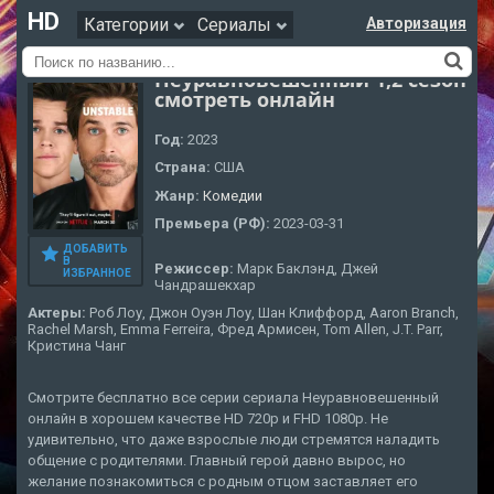
HD
Категории
Сериалы
Авторизация
Неуравновешенный 1,2 сезон
смотреть онлайн
Год:
2023
Страна:
США
Жанр:
Комедии
Премьера (РФ):
2023-03-31
ДОБАВИТЬ
В
Режиссер:
Марк Баклэнд, Джей
ИЗБРАННОЕ
Чандрашекхар
Актеры:
Роб Лоу, Джон Оуэн Лоу, Шан Клиффорд, Aaron Branch,
Rachel Marsh, Emma Ferreira, Фред Армисен, Tom Allen, J.T. Parr,
Кристина Чанг
Смотрите бесплатно все серии сериала Неуравновешенный
онлайн в хорошем качестве HD 720p и FHD 1080p. Не
удивительно, что даже взрослые люди стремятся наладить
общение с родителями. Главный герой давно вырос, но
желание познакомиться с родным отцом заставляет его