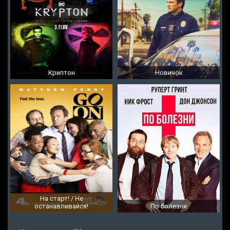
Криптон
Новичок
На старт! / Не
останавливайся!
По болезни