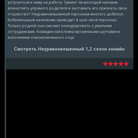
устроиться к нему на работу. Сумеет ли молодой человек
впечатлить упрямого родителя и заставить его признать свое
отцовство? Неуравновешенный персонаж многого добился.
Взбалмошный начальник приводит в шок свой персонал.
Только родной сын сможет конкурировать с умелыми
сотрудниками. Комедия наполнена ироничными шутками в
исполнении новоиспеченного отца.
Смотреть Неуравновешенный 1,2 сезон онлайн