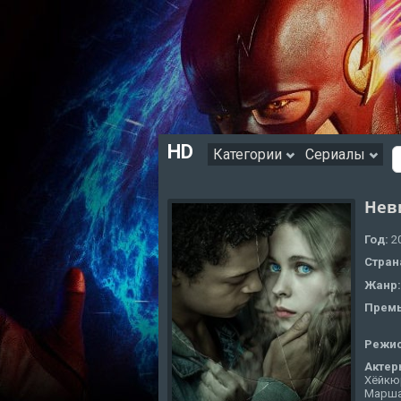
HD
Категории
Сериалы
Нев
Год:
2
Стран
Жанр
Премь
Режи
Актер
Хёйкюр
Маршал