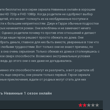
ите бесплатно все серии сериала Невинные онлайн в хорошем
ве HD 720p и FHD 1080p. Когда родители не одобряют выбор
детей, это может толкнуть их на необдуманные поступки и
сти к большим неприятностям. Джун и Гарри обычные подростки
рых начинается роман. Они влюблены и не замечают ничего
. Однако родители почему-то против этих отношений и делают
огда наши герои решают просто сбежать из дома. Они
брать деньги, главное для них быть вместе, уверенные в том что
 любыми трудностями. Вот только они не знают причины, по
а она очень серьезная. Только сбежав из дома и столкнувшись с
свои сверх способности. Возможно экстремальные условия
 ведь до этого они о них даже не догадывались.
енно эти способности могут их разлучить, а вот родители об
есть еще секреты, они узнали только первый. Герои сериала
ные приключения, вдали от родных могут стать для них
ь Невинные 1 сезон онлайн