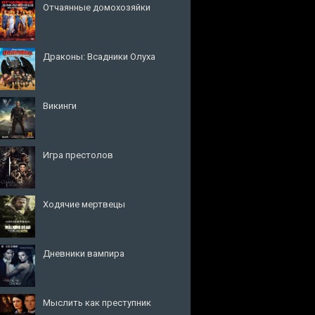
Отчаянные домохозяйки
Драконы: Всадники Олуха
Викинги
Игра престолов
Ходячие мертвецы
Дневники вампира
Мыслить как преступник