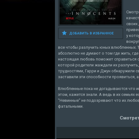
Смотр
качест
своих 
приве
ДОБАВИТЬ В ИЗБРАННОЕ
у кото
вокруг
все чтобы разлучить юных влюбленных. Т
абсолютно не думают о том где жить, где 
настоящая любовь поможет справиться с
которой родители жаждали их разлучить, 
трудностями, Гарри и Джун обнаружили 
заставили эти способности проявиться, а
Влюбленные пока не догадываются что им
этом, кажется знали. А ведь в их семьях 
"Невинные" не подозревают что их любов
фатальными.
Смотрет