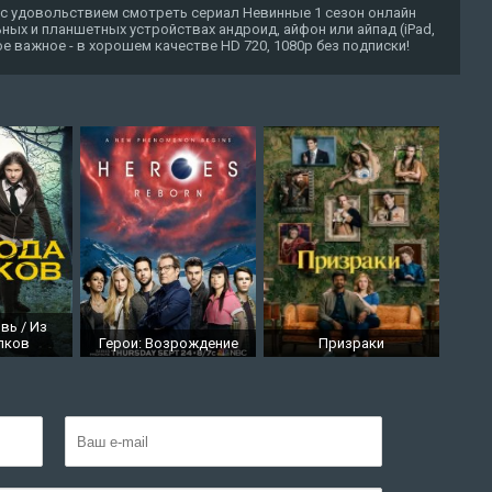
 с удовольствием смотреть сериал Невинные 1 сезон онлайн
ных и планшетных устройствах андроид, айфон или айпад (iPad,
амое важное - в хорошем качестве HD 720, 1080p без подписки!
вь / Из
лков
Герои: Возрождение
Призраки