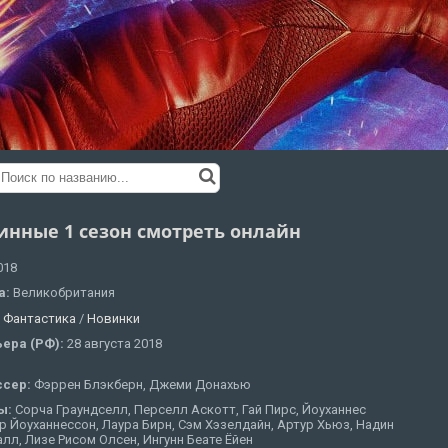
инные 1 сезон смотреть онлайн
018
а:
Великобритания
:
Фантастика
/
Новинки
ера (РФ):
28 августа 2018
ссер:
Фэррен Блэкберн, Джеми Донахью
ы:
Сорча Граундселл, Перселл Аскотт, Гай Пирс, Йоуханнес
 Йоуханнессон, Лаура Бирн, Сэм Хэзелдайн, Артур Хьюз, Надин
л, Лизе Рисом Олсен, Ингунн Беате Ёйен