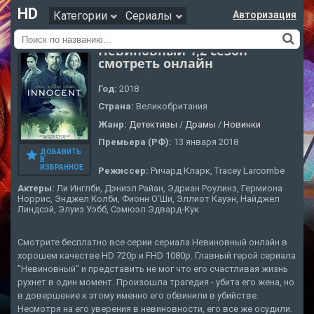
HD
Категории
Сериалы
Авторизация
Невиновный 1,2 сезон
смотреть онлайн
Год:
2018
Страна:
Великобритания
Жанр:
Детективы
/
Драмы
/
Новинки
Премьера (РФ):
13 января 2018
ДОБАВИТЬ
В
ИЗБРАННОЕ
Режиссер:
Ричард Кларк, Tracey Larcombe
Актеры:
Ли Инглби, Дэниэл Райан, Эдриан Роулинз, Гермиона
Норрис, Энджел Колби, Фионн О’Ши, Эллиот Кауэн, Найджел
Линдсэй, Элуиз Уэбб, Сэмюэл Эдвард-Кук
Смотрите бесплатно все серии сериала Невиновный онлайн в
хорошем качестве HD 720p и FHD 1080p. Главный герой сериала
"Невиновный" и представить не мог что его счастливая жизнь
рухнет в один момент. Произошла трагедия - убита его жена, но
в довершение к этому именно его обвинили в убийстве.
Несмотря на его уверения в невиновности, его все же осудили.