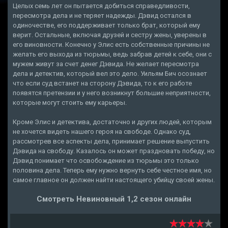
Целых семь лет он пытается добиться справедливости,
пересмотра дела и не теряет надежды. Дэвид остался в
одиночестве, его поддерживает только брат, который ему
верит. Остальные, включая друзей и сестру жены, уверены в
его виновности. Конечно у Элис есть собственные причины не
желать его выхода из тюрьмы, ведь забрав детей к себе, они с
мужем живут за счет денег Дэвида. Не желает пересмотра
дела и детектив, который вел это дело. Уильям Бич осознает
что если суд встанет на сторону Дэвида, то к его работе
появятся претензии и у него возникнут большие неприятности,
которые могут стоить ему карьеры.
Кроме Элис и детектива, достаточно и других людей, которым
не хочется видеть нашего героя на свободе. Однако суд,
рассмотрев все аспекты дела, принимает решение выпустить
Дэвида на свободу. Казалось он может праздновать победу, но
Дэвид понимает что освобождение из тюрьмы это только
половина дела. Теперь ему нужно вернуть себе честное имя, но
самое главное он должен найти настоящего убийцу своей жены.
Смотреть Невиновный 1,2 сезон онлайн