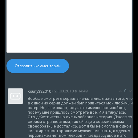
Отправить комментарий
0
• 21.03.2018 в 14:49
ksuny332010
Вообще смотреть сериала начала лишь из-за того, что
в одной из серий должен был появиться мой любимый
актер. Но, я не знала, когда это именно произойдет,
посему мне пришлось смотреть все. И я втянулась.
Это действительно очень забавная история. Джесс со
своими странностями, так ей еще и соседи весьма
своеобразные достались. Вот я бы не смогла в одной
квартире с посторонними мужчинами спать, а здесь у
персонажей нет комплексов и предрассудков и это