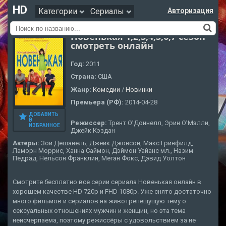
HD
Категории
Сериалы
Авторизация
Новенькая 1,2,3,4,5,6,7 сезон
смотреть онлайн
Год:
2011
Страна:
США
Жанр:
Комедии
/
Новинки
Премьера (РФ):
2014-04-28
ДОБАВИТЬ
В
Режиссер:
Трент О’Доннелл, Эрин О’Мэлли,
ИЗБРАННОЕ
Джейк Кэздан
Актеры:
Зои Дешанель, Джейк Джонсон, Макс Гринфилд,
Ламорн Моррис, Ханна Саймон, Дэймон Уайанс мл., Назим
Педрад, Нельсон Франклин, Меган Фокс, Дэвид Уолтон
Смотрите бесплатно все серии сериала Новенькая онлайн в
хорошем качестве HD 720p и FHD 1080p. Уже снято достаточно
много фильмов и сериалов на животрепещущую тему о
сексуальных отношениях мужчин и женщин, но эта тема
неисчерпаема, поэтому режиссёры с удовольствием за не