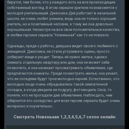
берутся, тем более, что у каждого есть на все происходящее
собственный взгляд. В этом сериале зрители познакомятся с
молодой учительницей. Джессика Дэй работает в начальной
школе, ее очень любят ученики, ведь она не только хороший
учитель, но и позитивный человек, к тому же она довольно
хорошенькая. Несмотря на все свои положительные качества,
в любви героине сериала "Новенькая" как то не повезло.
Однажды, придя с работы, девушка видит своего любимого с
женщиной. Джессика, не стала устраивать сцены, просто
собирает вещи и уходит. Теперь ей нужно жилье, однако
снимать отдельную квартиру или дом, она не может себе
позволить, и она начинает просматривать объявления, где
предлагаются комнаты. Придя посмотреть жилье, она узнает,
что ее соседями будут трое молодых парней. Естественно, что
молодые люди очень обрадовались такой симпатичной
соседка, а когда увидели ее подругу, фотомодель Сесе, то
поняли, что не прогадали дав объявление. Наблюдать, чем
обернется это соседство для всех героев сериала будет очень
интересно и поучительно...
Смотреть Новенькая 1,2,3,4,5,6,7 сезон онлайн