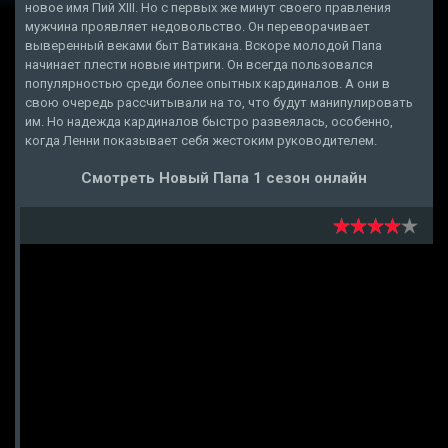
новое имя Пий XIII. Но с первых же минут своего правления
мужчина проявляет недовольство. Он переворачивает
выверенный веками быт Ватикана. Вскоре молодой Папа
начинает плести новые интриги. Он всегда пользовался
популярностью среди более опытных кардиналов. А они в
свою очередь рассчитывали на то, что будут манипулировать
им. Но надежда кардиналов быстро развеялась, особенно,
когда Ленни показывает себя жестоким руководителем.
Смотреть Новый Папа 1 сезон онлайн