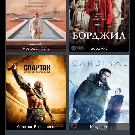
Молодой Папа
Борджиа
Спартак: Боги арены
Кардинал