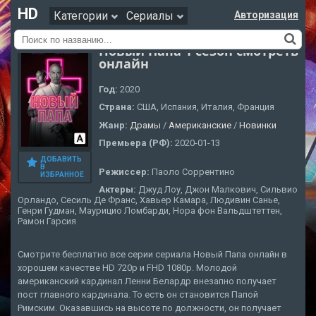
HD
Категории
Сериалы
Авторизация
Новый Папа 1 сезон смотреть
онлайн
Год:
2020
Страна:
США, Испания, Италия, Франция
Жанр:
Драмы
/
Американские
/
Новинки
Премьера (РФ):
2020-01-13
ДОБАВИТЬ
В
Режиссер:
Паоло Соррентино
ИЗБРАННОЕ
Актеры:
Джуд Лоу, Джон Малкович, Сильвио
Орландо, Сесиль Де Франс, Хавьер Камара, Людивин Санье,
Генри Гудман, Маурицио Ломбарди, Нора фон Вальдштеттен,
Рамон Гарсия
Смотрите бесплатно все серии сериала Новый Папа онлайн в
хорошем качестве HD 720p и FHD 1080p. Молодой
американский кардинал Ленни Белардр внезапно получает
пост главного кардинала. То есть он становится Папой
Римским. Оказавшись на высоте по должности, он получает