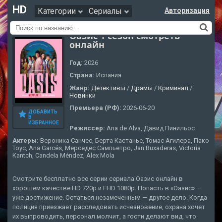
HD
Категории
Сериалы
Авторизация
Оазис 1 сезон смотреть
онлайн
Год:
2026
Страна:
Испания
Жанр:
Детективы
/
Драмы
/
Криминал
/
Новинки
Премьера (РФ):
2026-06-20
ДОБАВИТЬ
В
ИЗБРАННОЕ
Режиссер:
Ana de Alva, Давид Пинильос
Актеры:
Вероника Санчес, Берта Кастанье, Томас Агилера, Пако
Тоус, Ana Garcés, Мерседес Сампьетро, Jan Buxaderas, Victoria
Kantch, Candela Méndez, Alex Mola
Смотрите бесплатно все серии сериала Оазис онлайн в
хорошем качестве HD 720p и FHD 1080p. Попасть в «Оазис» —
уже достижение. Остаться незамеченным — другое дело. Когда
полиция приезжает расследовать исчезновение, охрана хочет
их выпроводить, персонал молчит, а гости делают вид, что