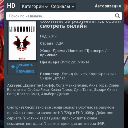
HD
Категории
Сериалы
Авторизация
Охотник за разумом 1,2 сезон
смотреть онлайн
Год:
2017
Страна:
США
Жанр:
Драмы
/
Новинки
/
Триллеры
/
Криминал
Премьера (РФ):
2017-10-14
ДОБАВИТЬ
В
ИЗБРАННОЕ
Режиссер:
Дэвид Финчер, Карл Франклин,
Эндрю Дуглас
Актеры:
Джонатан Грофф, Холт Маккэллани, Анна Торв, Сонни
Валиченти, Стэйси Рока, Ханна Гросс, Джо Таттл, Захари Скотт
Росс, Коттер Смит, Альберт Джонс
Смотрите бесплатно все серии сериала Охотник за разумом
онлайн в хорошем качестве HD 720p и FHD 1080p. Действие
сериала "Охотник за разумом" происходит в конце
семидесятых годов. Главные герои два детектива ФБР,