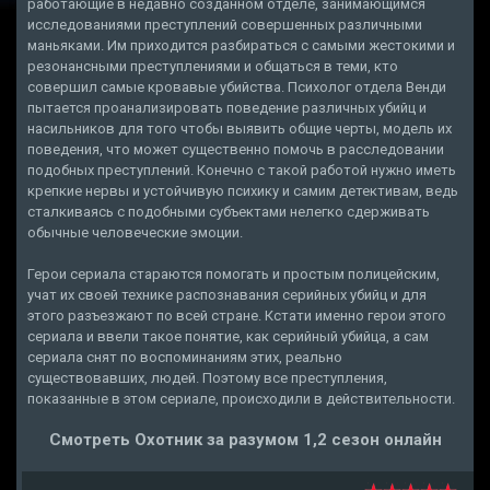
работающие в недавно созданном отделе, занимающимся
исследованиями преступлений совершенных различными
маньяками. Им приходится разбираться с самыми жестокими и
резонансными преступлениями и общаться в теми, кто
совершил самые кровавые убийства. Психолог отдела Венди
пытается проанализировать поведение различных убийц и
насильников для того чтобы выявить общие черты, модель их
поведения, что может существенно помочь в расследовании
подобных преступлений. Конечно с такой работой нужно иметь
крепкие нервы и устойчивую психику и самим детективам, ведь
сталкиваясь с подобными субъектами нелегко сдерживать
обычные человеческие эмоции.
Герои сериала стараются помогать и простым полицейским,
учат их своей технике распознавания серийных убийц и для
этого разъезжают по всей стране. Кстати именно герои этого
сериала и ввели такое понятие, как серийный убийца, а сам
сериала снят по воспоминаниям этих, реально
существовавших, людей. Поэтому все преступления,
показанные в этом сериале, происходили в действительности.
Смотреть Охотник за разумом 1,2 сезон онлайн