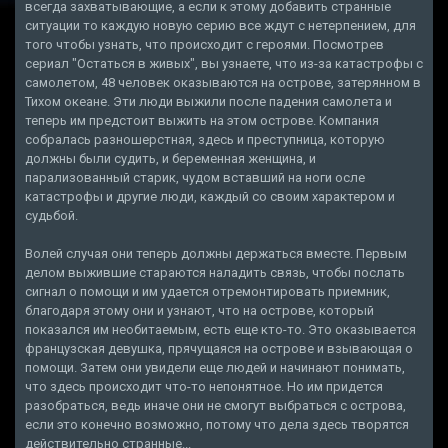
всегда захватывающие, а если к этому добавить странные
ситуации то каждую новую серию все ждут с нетерпением, для
того чтобы узнать, что происходит с героями. Посмотрев
сериал "Остаться в живых", вы узнаете, что из-за катастрофы с
самолетом, 48 человек оказываются на острове, затерянном в
Тихом океане. Эти люди выжили после падения самолета и
теперь им предстоит выжить на этом острове. Компания
собралась разношерстная, здесь и преступница, которую
должны были судить, и беременная женщина, и
парализованный старик, чудом вставший на ноги осле
катастрофы и другие люди, каждый со своим характером и
судьбой.
Волей случая они теперь должны держаться вместе. Первым
делом выжившие стараются наладить связь, чтобы послать
сигнал о помощи и им удается отремонтировать приемник,
благодаря этому они и узнают, что на острове, который
показался им необитаемым, есть еще кто-то. Это оказывается
французская девушка, прячущаяся на острове и взывающая о
помощи. Затем они увидели еще людей и начинают понимать,
что здесь происходит что-то непонятное. Но им придется
разобраться, ведь иначе они не смогут выбраться с острова,
если это конечно возможно, потому что дела здесь творятся
действительно странные...