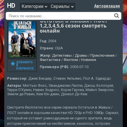
HD
Категории
Сериалы
Авторизация
Остаться в Живых / ЛОСТ
1,2,3,4,5,6 сезон смотреть
онлайн
Год:
2004
Страна:
США
Жанр:
Детективы
/
Драмы
/
Приключения
/
Фантастика
/
Фэнтези
/
Новинки
ДОБАВИТЬ
В
Премьера (РФ):
2005-07-10
ИЗБРАННОЕ
Режиссер:
Джек Бендер, Стивен Уильямс, Пол А. Эдвардс
Актеры:
Мэттью Фокс, Эванджелин Лилли, Джош Холлоуэй,
Терри О’Куинн, Навин Эндрюс, Хорхе Гарсиа, Майкл Эмерсон,
Эмили де Рэвин, Ким Юн-джин, Дэниэл Дэ Ким
Смотрите бесплатно все серии сериала Остаться в Живых /
ЛОСТ онлайн в хорошем качестве HD 720p и FHD 1080p. Сериал,
который не оставит равнодушным ни одного зрителя, ведь
истории приключений на необитаемом, казалось, острове