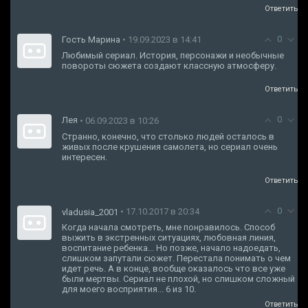
Ответить
0
Гость Марина
• 19.09.2023 в 14:41
Любимый сериал. История, персонажи и необычные
повороты сюжета создают классную атмосферу.
Ответить
0
Лея
• 06.09.2023 в 10:26
Странно, конечно, что столько людей осталось в
живых после крушения самолета, но сериал очень
интересен.
Ответить
0
• 17.10.2017 в 20:34
vladusia_2001
Когда начала смотреть, мне понравилось. Способ
выжить в экстренных ситуациях, любовная линия,
воспитание ребенка... Но позже, начало надоедать,
слишком запутали сюжет. Перестала понимать о чем
идет речь. А в конце, вообще оказалось что все уже
были мертвы. Сериал не плохой, но слишком сложный
для моего восприятия... 6 из 10.
Ответить