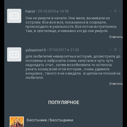
0
• 29.10.2019 в 14:18
PetrVI
Они не умерли в начале. Они жили, выживали на
острове. Все-все-все, показанное в ссериале,
происходило в реальности. Все потом встретились
там, в святилище, и неважно когда они умерли.
Ответить
0
• 07.04.2017 в 21:02
yuliaannia15
для любителей невероятных историй, досмотрела до
половины и забросила очень запутали и чуть чуть
надоедать стал , затем возобновила тк хотелось
узнать конец всей этой истории , очень удивила
концовка , такого я не ожидала . в целом не плохой на
любителя.
Ответить
ПОПУЛЯРНОЕ
Бесстыжие / Бесстыдники