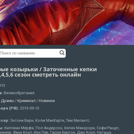
рые козырьки / Заточенные кепки
3,4,5,6 сезон смотреть онлайн
013
а:
Великобритания
:
Драмы
/
Криминал
/
Новинки
ера (РФ):
2013-09-13
ссер:
Энтони Бирн, Колм МакКарти, Тим Милантс
ы:
Киллиан Мёрфи, Пол Андерсон, Хелен Маккрори, Софи Рандл,
ннехи, Финн Коул, Иэн Пек, Гарри Киртон, Джо Коул, Наташа