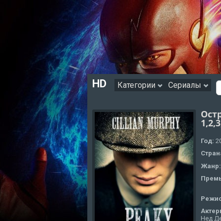
HD
Категории
Сериалы
Ост
1,2,
Год:
2
Стран
Жанр
Премь
Режи
Актер
Нед Де