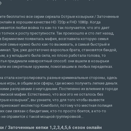
ф
ите бесплатно все серии сериала Острые козырьки / Заточенные
онлайн в хорошем качестве HD 720p и FHD 1080p. Когда
ивается любая война то как-то так получается, что это дает
 толчок к росту преступности. Так произошло и сто лет назад,
 в Бирмингеме появилась мафия, возглавила которую семья
етной семье нужно было как-то выживать, а самый быстрый и
иминал. Три, уже достаточно взрослых брата, становятся бандой,
м, а у младшего была сила, но плохо работала голова, то
ратья придумали невероятный способ: они вшили в козырьки
тали их секретным оружием, помогавшим в любых переделках.
она стала контролировать разные криминальные стороны, здесь
тные игры, в общем все сферы, где можно получить легкие деньги.
окими расправами с неугодными. Постепенно их влияние в городе
гемской мафии. Естественно, что все это не осталось без
трые козырьки", вы узнаете, что для того чтобы вывести
 приезжает инспектор Кэмпбэлл, потому что местная полиция
них сам связан с бандитами, кто-то просто боится, а кто-то
 не справится с такой мощной группировкой...
 / Заточенные кепки 1,2,3,4,5,6 сезон онлайн