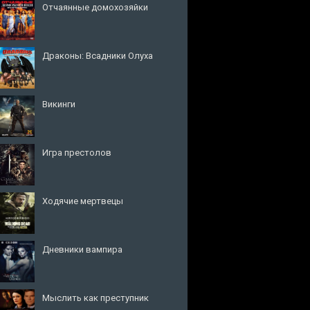
Отчаянные домохозяйки
Драконы: Всадники Олуха
Викинги
Игра престолов
Ходячие мертвецы
Дневники вампира
Мыслить как преступник