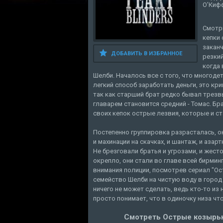
О’Киф
Смотр
кепки 
заканч
ДОБАВИТЬ В ИЗБРАННОЕ
резкий
когда
Шелби. Началось все с того, что многод
легкий способ заработать деньги, это кр
так как старший брат редко бывал трезвы
главарем становится средний - Томас. Б
своих кепок острые лезвия, которые и с
Постепенно группировка разрасталась, 
и махинации на скачках, и шантаж, и азар
Не брезговали братья и угрозами, и жест
окрепло, они стали во главе всей бирмин
внимания полиции, посмотрев сериал "Ос
семейство Шелби на чистую воду в город
ничего не может сделать, ведь кто-то из 
просто понимает, что в одиночку низа что
Смотреть Острые козырьки