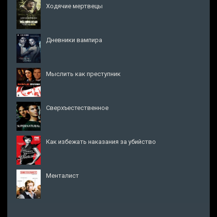
Ходячие мертвецы
Дневники вампира
Мыслить как преступник
Сверхъестественное
Как избежать наказания за убийство
Менталист