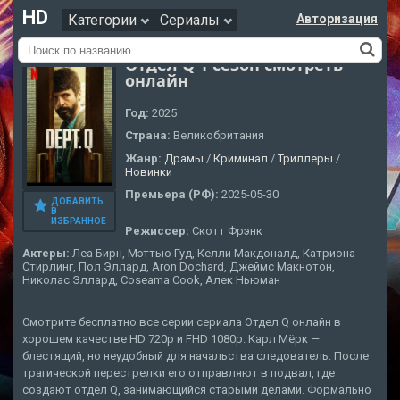
HD
Категории
Сериалы
Авторизация
Отдел Q 1 сезон смотреть
онлайн
Год:
2025
Страна:
Великобритания
Жанр:
Драмы
/
Криминал
/
Триллеры
/
Новинки
Премьера (РФ):
2025-05-30
ДОБАВИТЬ
В
ИЗБРАННОЕ
Режиссер:
Скотт Фрэнк
Актеры:
Леа Бирн, Мэттью Гуд, Келли Макдоналд, Катриона
Стирлинг, Пол Эллард, Aron Dochard, Джеймс Макнотон,
Николас Эллард, Coseama Cook, Алек Ньюман
Смотрите бесплатно все серии сериала Отдел Q онлайн в
хорошем качестве HD 720p и FHD 1080p. Карл Мёрк —
блестящий, но неудобный для начальства следователь. После
трагической перестрелки его отправляют в подвал, где
создают отдел Q, занимающийся старыми делами. Формально