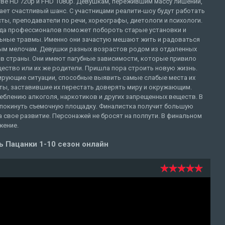
ве HD 720p и FHD 1080p. Девушкам, пережившим массу лишений,
ет счастливый шанс. С участницами реалити-шоу будут работать
ты, преподаватели по речи, хореографы, диетологи и психологи.
да профессионалов поможет побороть старые установки и
ьные травмы. Именно они зачастую мешают жить и радоваться
ым мелочам. Девушки разных возрастов родом из отдаленных
ов страны. Они имеют пагубные зависимости, которые привило
ество или их же родители. Пришла пора строить новую жизнь.
ирующие ситуации, способные выявить самые слабые места их
ты, заставившие их перестать доверять миру и окружающим.
еблению алкоголя, наркотиков и других запрещенных веществ. В
 покинуть съемочную площадку. Финалистка получит большую
а свое развитие. Персонажей не бросят на полпути. В финальном
жение.
 Пацанки 1-10 сезон онлайн