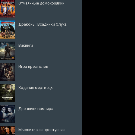
Отчаянные домохозяйки
Драконы: Всадники Олуха
Викинги
Игра престолов
Ходячие мертвецы
Дневники вампира
Мыслить как преступник