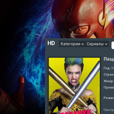
HD
Категории
Сериалы
Пац
Год:
2
Стран
Жанр
Премь
Режи
Смотр