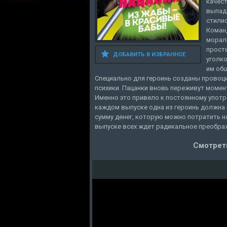
качест
выпада
стилис
Коман
морал
прост
ДОБАВИТЬ В ИЗБРАННОЕ
уголк
им общ
Специально для героинь созданы провоц
психики. Пацанки вновь переживут момен
Именно это привело к постоянному употр
каждом выпуске одна из героинь должна
сумму денег, которую можно потратить н
выпуске всех ждет радикальное преобра
Смотреть