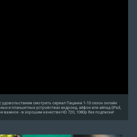
с удовольствием смотреть сериал Пацанки 1-10 сезон онлайн
ных и планшетных устройствах андроид, айфон или айпад (iPad,
амое важное - в хорошем качестве HD 720, 1080p без подписки!