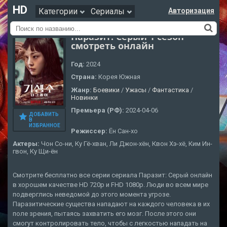
HD
Категории
Сериалы
Авторизация
Паразит: Серый 1 сезон
смотреть онлайн
Год:
2024
Страна:
Корея Южная
Жанр:
Боевики
/
Ужасы
/
Фантастика
/
Новинки
Премьера (РФ):
2024-04-06
ДОБАВИТЬ
В
ИЗБРАННОЕ
Режиссер:
Ён Сан-хо
Актеры:
Чон Со-ни, Ку Гё-хван, Ли Джон-хён, Квон Хэ-хё, Ким Ин-
гвон, Ку Щи-ён
Смотрите бесплатно все серии сериала Паразит: Серый онлайн
в хорошем качестве HD 720p и FHD 1080p. Люди во всем мире
подверглись неведомой до этого момента угрозе.
Паразитические существа нападают на каждого человека в их
поле зрения, пытаясь захватить его мозг. После этого они
смогут контролировать тело, чтобы с легкостью нападать на