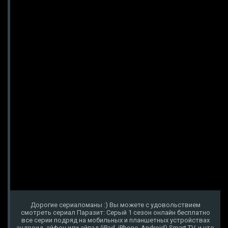
Дорогие сериаломаны :) Вы можете с удовольствием
смотреть сериал Паразит: Серый 1 сезон онлайн бесплатно
все серии подряд на мобильных и планшетных устройствах
андроид, айфон или айпад (iPad, iPhone, Android) Smart TV, и что