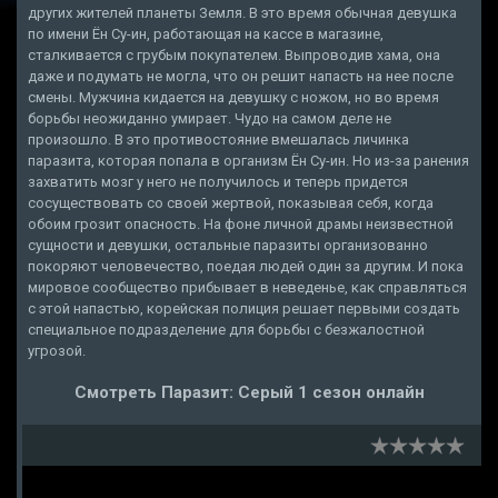
других жителей планеты Земля. В это время обычная девушка
по имени Ён Су-ин, работающая на кассе в магазине,
сталкивается с грубым покупателем. Выпроводив хама, она
даже и подумать не могла, что он решит напасть на нее после
смены. Мужчина кидается на девушку с ножом, но во время
борьбы неожиданно умирает. Чудо на самом деле не
произошло. В это противостояние вмешалась личинка
паразита, которая попала в организм Ён Су-ин. Но из-за ранения
захватить мозг у него не получилось и теперь придется
сосуществовать со своей жертвой, показывая себя, когда
обоим грозит опасность. На фоне личной драмы неизвестной
сущности и девушки, остальные паразиты организованно
покоряют человечество, поедая людей один за другим. И пока
мировое сообщество прибывает в неведенье, как справляться
с этой напастью, корейская полиция решает первыми создать
специальное подразделение для борьбы с безжалостной
угрозой.
Смотреть Паразит: Серый 1 сезон онлайн