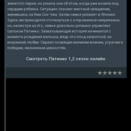
женатого парня, но узнала она об этом, когда уже носила под
сердцем ребенка. Ситуацию спасает местный священник,
женившись на Ким Сон Чжа. Затем семья уезжает в Японию.
Здесь им приходится столкнуться с откровенной неприязнью,
но, несмотря на это, семья довольно успешно управляет
салоном Патинко. Захватывающая история начинается с
момента рождения малыша, ведь это плод запретной, но
искренней любви. Сериал посвящен великим воинам, утратам и
победам, жизненным ценностям.
Смотреть Патинко 1,2 сезон онлайн