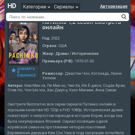
HD
Категории
Сериалы
Авторизация
Патинко 1,2 сезон смотреть
онлайн
Год:
2022
Страна:
США
Жанр:
Драмы
/
Исторические
Премьера (РФ):
1970-01-02
ДОБАВИТЬ
В
Режиссер:
Джастин Чон, Когонада, Лиэнн
ИЗБРАННОЕ
Уэлхэм
Актеры:
Ким Мин-ха, Ли Мин-хо, Чин Ха, Юн Ё-джон, Содзи Араи,
Стив Но, Чон Ын-чхэ, Хан Джун-у, Кахо Минами, Анна Саваи
Смотрите бесплатно все серии сериала Патинко онлайн в
хорошем качестве HD 720p и FHD 1080p. Историческая драма
повествует о непростом периоде в истории Кореи, когда она
была оккупирована Японией. Сериал посвящен одной
корейской семье на протяжении четырех поколений.
Беременная девушка Ким Сон Чжа в году оккупации полюбила