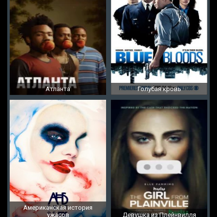
Атланта
Голубая кровь
Американская история
ужасов
Девушка из Плейнвилля