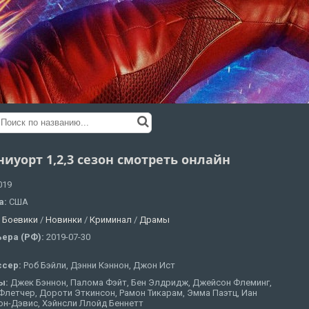
иуорт 1,2,3 сезон смотреть онлайн
019
а:
США
:
Боевики
/
Новинки
/
Криминал
/
Драмы
ера (РФ):
2019-07-30
ссер:
Роб Бэйли, Дэнни Кэннон, Джон Ист
ы:
Джек Бэннон, Палома Фэйт, Бен Элдридж, Джейсон Флеминг,
Флетчер, Дороти Эткинсон, Рамон Тикарам, Эмма Паэтц, Иан
он-Дэвис, Хэйнсли Ллойд Беннетт