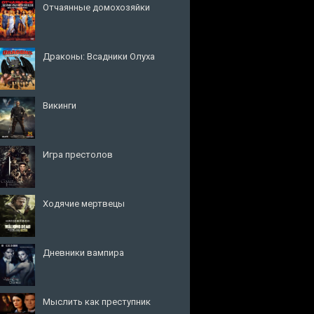
Отчаянные домохозяйки
Драконы: Всадники Олуха
Викинги
Игра престолов
Ходячие мертвецы
Дневники вампира
Мыслить как преступник