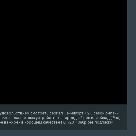
удовольствием смотреть сериал Пенниуорт 1,2,3 сезон онлайн
ных и планшетных устройствах андроид, айфон или айпад (iPad,
амое важное - в хорошем качестве HD 720, 1080p без подписки!