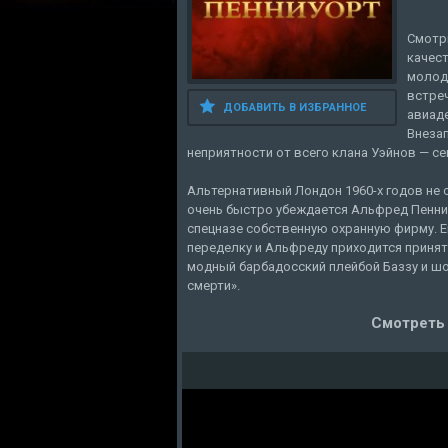
Смотр
качест
молод
встре
ДОБАВИТЬ В ИЗБРАННОЕ
авиад
Внеза
неприятности от всего клана Уэйнов — се
Альтернативный Лондон 1960-х годов не с
очень быстро убеждается Альфред Пенни
спецназе собственную охранную фирму. Е
переделку и Альфреду приходится принят
модный барбадосский плейбой Баззу и ш
смерти».
Смотреть 