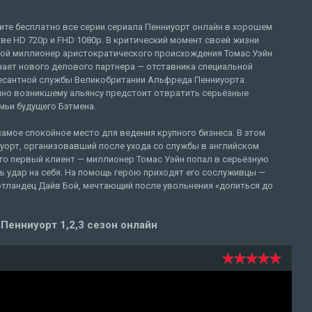
ите бесплатно все серии сериала Пенниуорт онлайн в хорошем
ве HD 720p и FHD 1080p. В критический момент своей жизни
ой миллионер аристократического происхождения Томас Уэйн
чает нового делового партнера — отставника специальной
есантной службы Великобритании Альфреда Пенниуорта.
пно возникшему альянсу предстоит отвратить серьёзные
мьи будущего Бэтмена.
амое спокойное место для ведения крупного бизнеса. В этом
уорт, организовавший после ухода со службы в английском
го первый клиент — миллионер Томас Уэйн попал в серьёзную
ь удар на себя. На помощь герою приходят его сослуживцы —
отландец Дайв Бой, мечтающий после увольнения «допиться до
Пенниуорт 1,2,3 сезон онлайн