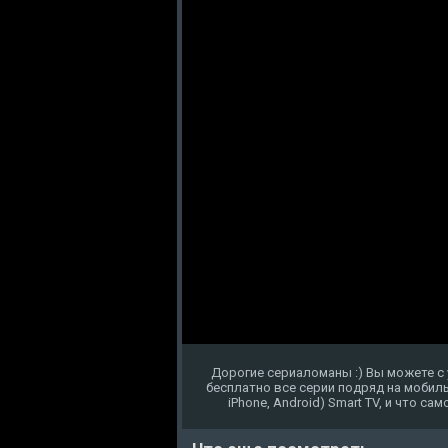
Дорогие сериаломаны :) Вы можете с 
бесплатно все серии подряд на мобиль
iPhone, Android) Smart TV, и что с