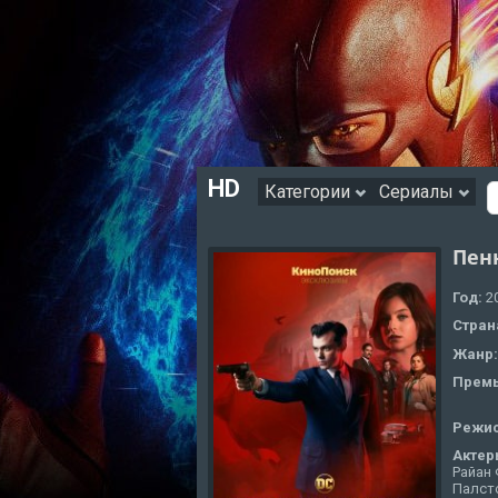
HD
Категории
Сериалы
Пенн
Год:
2
Стран
Жанр
Премь
Режи
Актер
Райан 
Палст