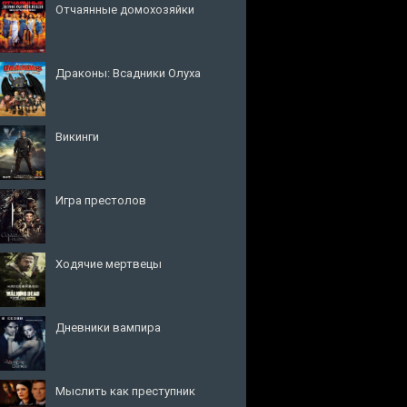
Отчаянные домохозяйки
Драконы: Всадники Олуха
Викинги
Игра престолов
Ходячие мертвецы
Дневники вампира
Мыслить как преступник