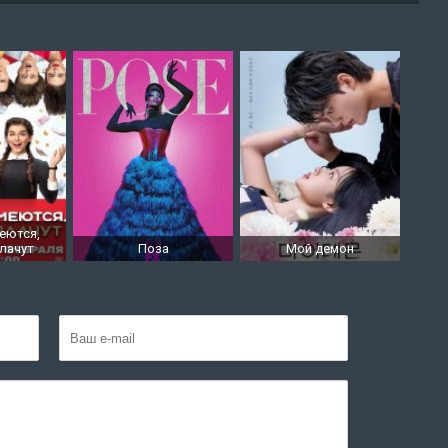
еются,
лачут
Поза
Мой демон