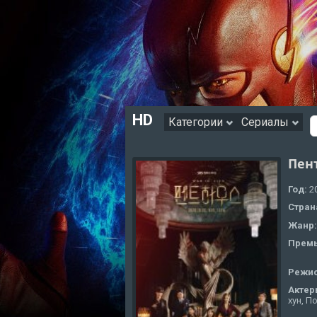
HD
Категории
Сериалы
Пент
Год:
2
Стран
Жанр
Премь
Режи
Актер
хун, П