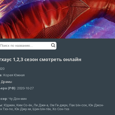
хаус 1,2,3 сезон смотреть онлайн
020
а:
Корея Южная
:
Драмы
ера (РФ):
2020-10-27
ссер:
Чу Дон-мин
ы:
Юджин, Ким Со-ён, Ли Джи-а, Ом Ги-джун, Пак Ын-сок, Юн Джон-
он Тхэ-гю, Юн Джу-хи, Щин Ын-гён, Хо Сон-тхэ