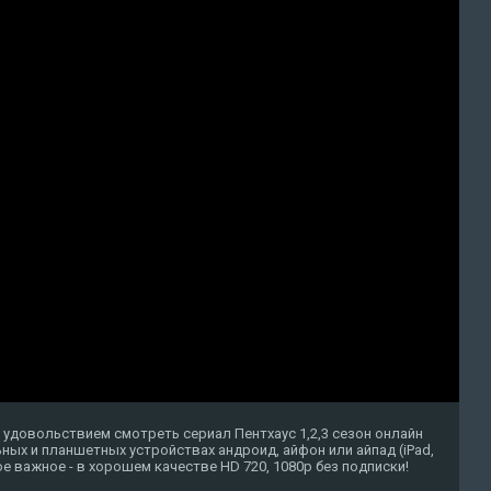
 удовольствием смотреть сериал Пентхаус 1,2,3 сезон онлайн
ных и планшетных устройствах андроид, айфон или айпад (iPad,
амое важное - в хорошем качестве HD 720, 1080p без подписки!