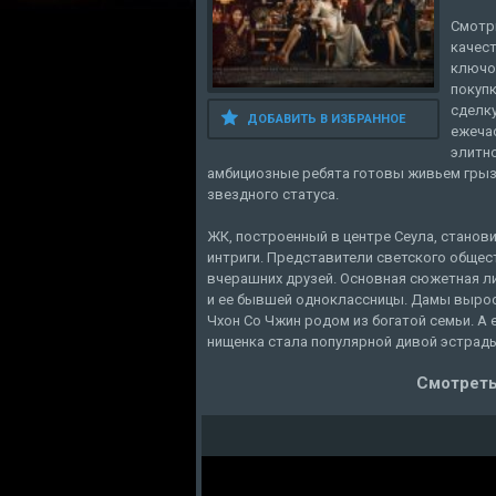
Смотри
качест
ключо
покуп
сделк
ДОБАВИТЬ В ИЗБРАННОЕ
ежеча
элитн
амбициозные ребята готовы живьем грызт
звездного статуса.
ЖК, построенный в центре Сеула, станов
интриги. Представители светского общес
вчерашних друзей. Основная сюжетная ли
и ее бывшей одноклассницы. Дамы вырос
Чхон Со Чжин родом из богатой семьи. А 
нищенка стала популярной дивой эстрады
Смотреть