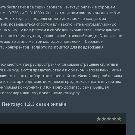
те бесплатно все серии сериала Пентхаус онлайн в хорошем
ве HD 720p и FHD 1080p. Жизнь в элитном жилом комплексе бьет
м. Не выходя за пределы своего дома можно сходить за
ками, позаниматься спортом или заключить многомиллионную
у. За мнимым комфортом и свободой скрывается необходимость
сно носить маску, поддерживая собственный имидж. Стоэтажное
ое жилье стало мечтой молодого поколения. Дерзкие и
ь конкурентов, если это пригодится для поддержания
ится местом, где распространяются самые страшные сплетни и
тва не гнушаются предательством и обманом, направленными на
ния - это противоборство известной корейской оперной певицы
ли, но старые детские комплексы продолжают жить внутри них.
ее прямая конкурентка О Юн всего добилась сама. Бывшая
 благодаря давнему вокальному конкурсу.
 Пентхаус 1,2,3 сезон онлайн