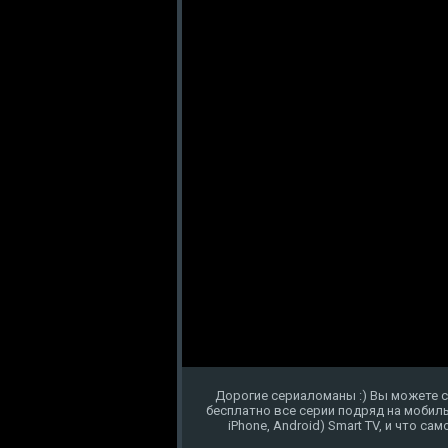
Дорогие сериаломаны :) Вы можете с
бесплатно все серии подряд на мобиль
iPhone, Android) Smart TV, и что с