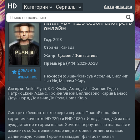
HD
Категории
Сериалы
Авторизация
План «Б» 1,2,3 сезон смотреть
онлайн
Год:
2023
Страна:
Канада
Жанр:
Драмы
/
Фантастика
Премьера (РФ):
2023-02-28
ДОБАВИТЬ
В
Режиссер:
Жан-Франсуа Асселин, Эйслинг
ИЗБРАННОЕ
Чин-Йи, Максим Жиру
Актеры:
Anika Flynn, К.С. Кумбс, Аманда Ип, Филлис Гуден,
Патрик Джей Адамс, Тройэн Эвери Беллисарио, Карин Ванасс,
Доун Форд, Доменик Ди Роза, Lorna Kidjo
Смотрите бесплатно все серии сериала План «Б» онлайн в
хорошем качестве HD 720p и FHD 1080p. Иногда каждый из нас
нуждается во втором шансе. Хочется вернуться на шаг назад и
изменить собственные решения, которые повлияли на всю
дальнейшую жизнь. Героям выпадает фантастическая