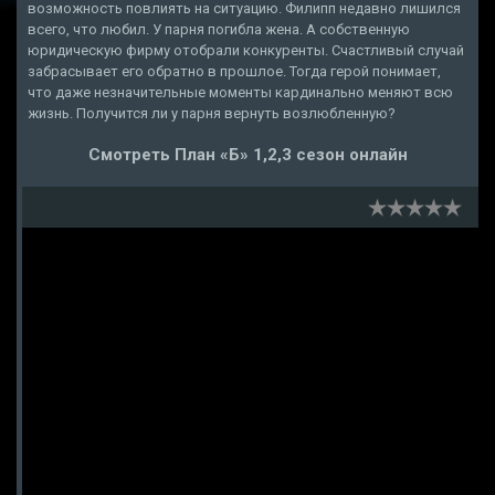
возможность повлиять на ситуацию. Филипп недавно лишился
всего, что любил. У парня погибла жена. А собственную
юридическую фирму отобрали конкуренты. Счастливый случай
забрасывает его обратно в прошлое. Тогда герой понимает,
что даже незначительные моменты кардинально меняют всю
жизнь. Получится ли у парня вернуть возлюбленную?
Смотреть План «Б» 1,2,3 сезон онлайн