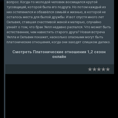
вопрос. Когда-то молодой человек восхищался крутой
тусовщицей, которой была его подруга. Но потом каждый из
них остепенился и обзавёлся семьёй и жизнью, в которой не
осталось места для былой дружбы. И вот спустя много лет
Сильвия, ставшая счастливой женой и матерью, случайно
узнаёт о том, что брак Уилл недавно распался. Что может быть
естественнее, чем навестить старого друга? Новая встреча
Уилла и Сильвии покажет, насколько опасными могут быть
платонические отношения, когда они заходят слишком далеко.
Смотреть Платонические отношения 1,2 сезон
онлайн