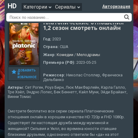
HD
Категории
Сериалы
Авторизация
Платонические отношения
1,2 сезон смотреть онлайн
Год:
2023
Страна:
США
Жанр:
Комедии
/
Мелодрамы
Премьера (РФ):
2023-05-25
ДОБАВИТЬ
В
Режиссер:
Николас Столлер, Франческа
ИЗБРАННОЕ
Дельбанко
Актеры:
Сет Роген, Роуз Бирн, Люк МакФарлейн, Карла Галло,
Тре Хэйл, Эндрю Лопес, Бек Беннетт, Кайл Муни, Эйди Брайант,
Винни Томас
Смотрите бесплатно все серии сериала Платонические
отношения онлайн в хорошем качестве HD 720p и FHD 1080p.
Существует ли настоящая дружба между мужчиной и
женщиной? Сильвия и Уилл, во времена юности ставшие
близкими друзьями, однозначно ответили бы «да» на этот