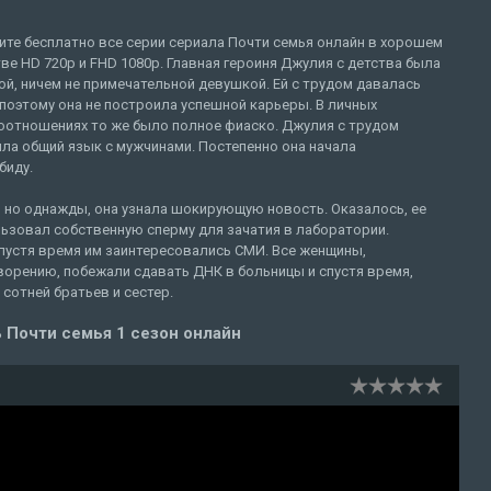
ите бесплатно все серии сериала Почти семья онлайн в хорошем
ве HD 720p и FHD 1080p. Главная героиня Джулия с детства была
й, ничем не примечательной девушкой. Ей с трудом давалась
 поэтому она не построила успешной карьеры. В личных
оотношениях то же было полное фиаско. Джулия с трудом
ла общий язык с мужчинами. Постепенно она начала
биду.
я, но однажды, она узнала шокирующую новость. Оказалось, ее
льзовал собственную сперму для зачатия в лаборатории.
пустя время им заинтересовались СМИ. Все женщины,
орению, побежали сдавать ДНК в больницы и спустя время,
сотней братьев и сестер.
 Почти семья 1 сезон онлайн