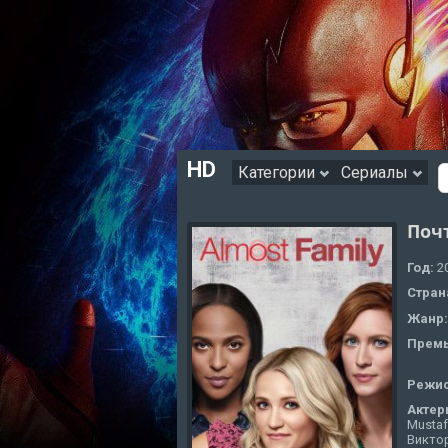
HD
Категории
Сериалы
Поч
Год:
2
Стран
Жанр
Премь
Режи
Актер
Mustaf
Виктор