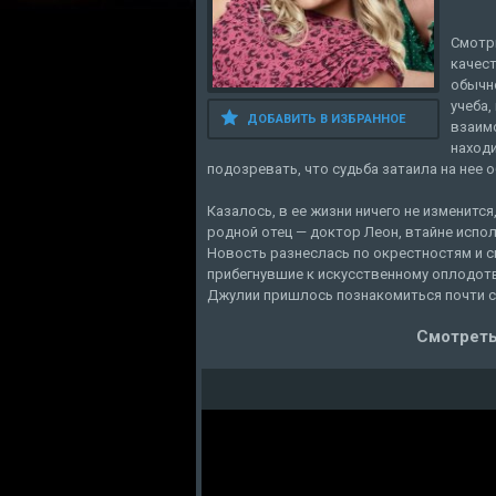
Смотр
качест
обычно
учеба,
ДОБАВИТЬ В ИЗБРАННОЕ
взаим
находи
подозревать, что судьба затаила на нее о
Казалось, в ее жизни ничего не изменитс
родной отец — доктор Леон, втайне испо
Новость разнеслась по окрестностям и с
прибегнувшие к искусственному оплодотв
Джулии пришлось познакомиться почти с 
Смотреть