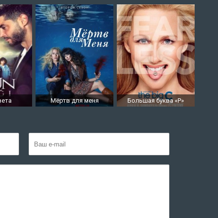
вета
Мёртв для меня
Большая буква «Р»