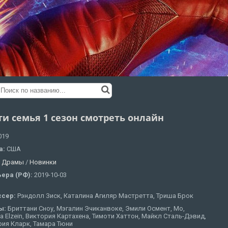
ти семья 1 сезон смотреть онлайн
019
а:
США
:
Драмы
/
Новинки
ера (РФ):
2019-10-03
ссер:
Рэндолл Зиск, Каталина Агиляр Мастретта, Триша Брок
ы:
Бриттани Сноу, Мэгалин Эчиканвоке, Эмили Осмент, Мо,
a Elzein, Виктория Картахена, Тимоти Хаттон, Майкл Сталь-Дэвид,
ия Кларк, Тамара Тюни