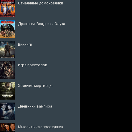
Отчаянные домохозяйки
Драконы: Всадники Олуха
Викинги
Игра престолов
Ходячие мертвецы
Дневники вампира
Мыслить как преступник