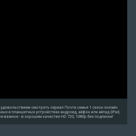
 удовольствием смотреть сериал Почти семья 1 сезон онлайн
ных и планшетных устройствах андроид, айфон или айпад (iPad,
амое важное - в хорошем качестве HD 720, 1080p без подписки!