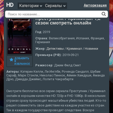
HD
Категории
Сериалы
Авторизация
Преступник / Криминал 1,2
сезон смотреть онлайн
Год:
2019
Страна:
Великобритания, Испания, Франция,
Германия
Жанр:
Детективы
/
Криминал
/
Новинки
Премьера (РФ):
2019-09-21
ДОБАВИТЬ
В
ИЗБРАННОЕ
Режиссер:
Джим Филд Смит
Актеры:
Кэтерин Келли, Ли Инглби, Роченда Сандалл, Шубам
Сараф, Марк Стэнли, Николас Пиннок, Аймен Хамдуши, Аманда
Дрю, Джидда Джеймс, Лолита Чакрабарти
Смотрите бесплатно все серии сериала Преступник / Криминал
онлайн в хорошем качестве HD 720p и FHD 1080p. В нескольких
странах сразу происходят масштабные убийства людей. Кто-то
решил совместить свое действие на каждом участке из стран.
Так в каждом государстве проводят следствие. Вскоре