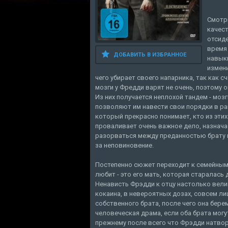
Смотр
качест
отсиде
время 
ДОБАВИТЬ В ИЗБРАННОЕ
навыки
измен
чего убирает своего напарника, так как сч
мозги у Фредди варят не очень, поэтому 
Из них получается неплохой тандем - мо
позволяют им навести свои порядки в ра
который прекрасно понимает, кто из этих
проваливает очень важное дело, назнача
разорваться между преданностью брату 
за неповиновение.
Постепенно сюжет переходит к семейным
любит - это его мать, которая старалась 
Ненависть Фрэдди к отцу настолько вели
кокаина, в невероятных дозах, совсем 
собственного брата, после чего она бере
человеческая драма, если оба брата могу
прежнему после всего что Фрэдди натвор