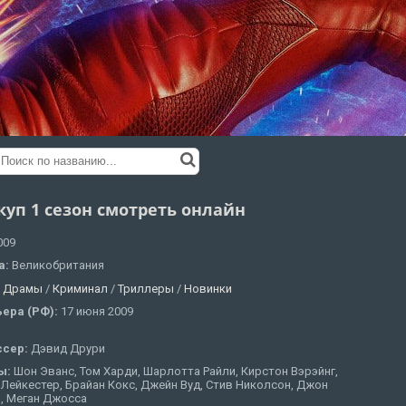
куп 1 сезон смотреть онлайн
009
а:
Великобритания
:
Драмы
/
Криминал
/
Триллеры
/
Новинки
ера (РФ):
17 июня 2009
ссер:
Дэвид Друри
ы:
Шон Эванс, Том Харди, Шарлотта Райли, Кирстон Вэрэйнг,
Лейкестер, Брайан Кокс, Джейн Вуд, Стив Николсон, Джон
, Меган Джосса