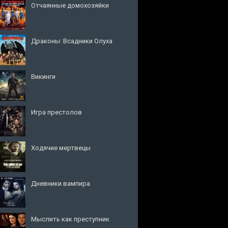
Отчаянные домохозяйки
Драконы: Всадники Олуха
Викинги
Игра престолов
Ходячие мертвецы
Дневники вампира
Мыслить как преступник