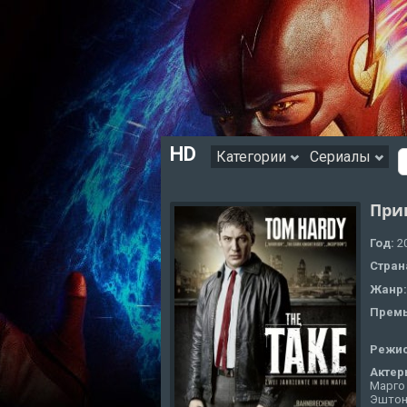
HD
Категории
Сериалы
При
Год:
2
Стран
Жанр
Премь
Режи
Актер
Марго 
Эштон