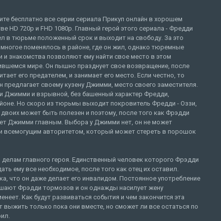
ите бесплатно все серии сериала Прикуп онлайн в хорошем
ве HD 720p и FHD 1080p. Главный герой этого сериала - Фредди
л в тюрьме положенный срок и выходит на свободу. За это
многое поменялось в районе, где он жил, однако тюремные
 и знакомства позволяют ему найти свое место в этом
ившемся мире. Он пышно празднует свое возвращение, после
итает его предателем, и занимает его место. Если честно, то
он предлагает своему кузену Джимми, место своего заместителя.
зги Джимми и взрывной, без башенный характер Фредди,
йоне. Но скоро из тюрьмы выходит покровитель Фредди - Оззи,
 двоих может быть полезен и поэтому, после того как Фрэдди
ет Джимми главным. Выбора у Джимми нет, он не может
и всемогущим авторитетом, который может стереть в порошок
 делам главного героя. Единственный человек которого Фрэдди
дать ему все необходимое, после того как отец их оставил.
ка, что он даже делает его инвалидом. Постоянное употребление
лишают Фрэдди тормозов и он однажды насилует жену
менеет. Как будут развиваться события и чем закончится эта
т выжить только пока они вместе, но сможет ли все остаться по
ил.