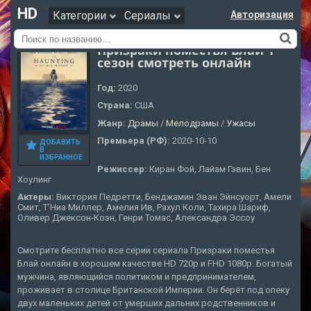
HD
Категории
Сериалы
Авторизация
Призраки поместья Блай 1
сезон смотреть онлайн
Год:
2020
Страна:
США
Жанр:
Драмы
/
Мелодрамы
/
Ужасы
Премьера (РФ):
2020-10-10
ДОБАВИТЬ
В
ИЗБРАННОЕ
Режиссер:
Киран Фой, Лайам Гэвин, Бен
Хоулинг
Актеры:
Виктория Педретти, Бенджамин Эван Эйнсуорт, Амели
Смит, Т’Ниа Миллер, Амелия Ив, Рахул Коли, Тахира Шариф,
Оливер Джексон-Коэн, Генри Томас, Александра Эссоу
Смотрите бесплатно все серии сериала Призраки поместья
Блай онлайн в хорошем качестве HD 720p и FHD 1080p. Богатый
мужчина, являющийся политиком и предпринимателем,
проживает в столице Британской Империи. Он берёт под опеку
двух маленьких детей от умерших дальних родственников и