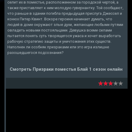
селит их в поместье, расположенном за городской чертой, а
также приставляет к ним молодую гувернантку. Той сообщают,
что раньше в здании погибла предыдущая прислуга Джессел и
конюх Питер Квинт. Вскоре героиня начинает думать, что
людей в доме окружают злые духи, желающие любыми путями
овладеть новыми постояльцами. Девушка всеми силами
пытается понять суть творящегося ужаса и хочет выработать
рабочую стратегию защиты и уничтожения этих существ.
Наполнен ли особняк призраками или это игра излишне
разошедшегося подсознания?
Смотреть Призраки поместья Блай 1 сезон онлайн