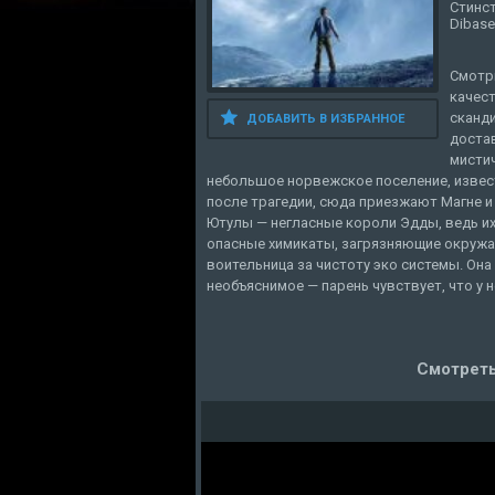
Стинст
Dibase
Смотри
качест
сканди
ДОБАВИТЬ В ИЗБРАННОЕ
достав
мистич
небольшое норвежское поселение, извест
после трагедии, сюда приезжают Магне и 
Ютулы — негласные короли Эдды, ведь и
опасные химикаты, загрязняющие окружа
воительница за чистоту эко системы. Она
необъяснимое — парень чувствует, что у 
Смотреть