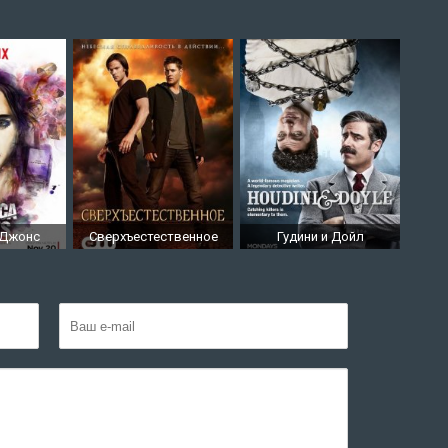
 Джонс
Сверхъестественное
Гудини и Дойл