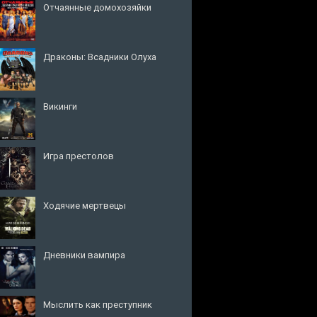
Отчаянные домохозяйки
Драконы: Всадники Олуха
Викинги
Игра престолов
Ходячие мертвецы
Дневники вампира
Мыслить как преступник