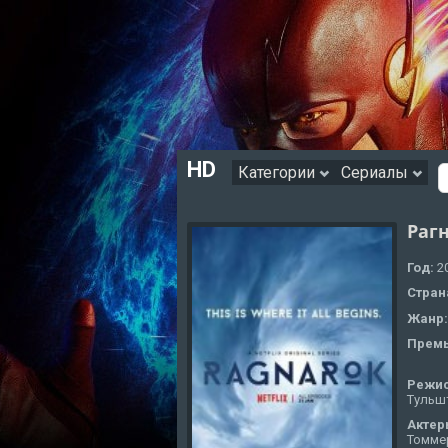
HD
Категории
Сериалы
Рагн
Год:
2
Стран
Жанр
Премь
Режи
Тульш
Актер
Томмер