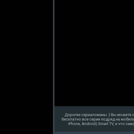
Дорогие сериаломаны :) Вы можете с
бесплатно все серии подряд на мобиль
iPhone, Android) Smart TV, и что с