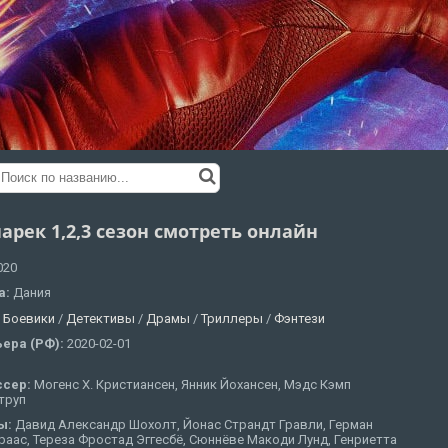
арек 1,2,3 сезон смотреть онлайн
020
а:
Дания
:
Боевики
/
Детективы
/
Драмы
/
Триллеры
/
Фэнтези
ера (РФ):
2020-02-01
ссер:
Могенс Х. Кристиансен, Янник Йохансен, Мэдс Кэмп
труп
ы:
Давид Александр Шохолт, Йонас Страндт Гравли, Герман
аас, Тереза Фростад Эггесбё, Сюннёве Макоди Лунд, Генриетта