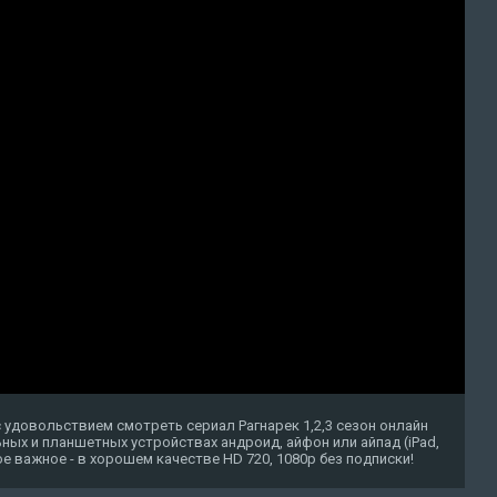
 удовольствием смотреть сериал Рагнарек 1,2,3 сезон онлайн
ных и планшетных устройствах андроид, айфон или айпад (iPad,
амое важное - в хорошем качестве HD 720, 1080p без подписки!