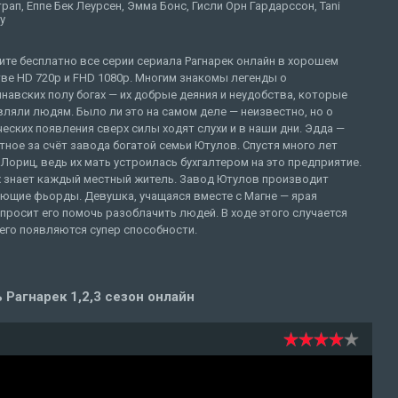
рап, Еппе Бек Леурсен, Эмма Бонс, Гисли Орн Гардарссон, Tani
y
те бесплатно все серии сериала Рагнарек онлайн в хорошем
ве HD 720p и FHD 1080p. Многим знакомы легенды о
навских полу богах — их добрые деяния и неудобства, которые
ляли людям. Было ли это на самом деле — неизвестно, но о
еских появления сверх силы ходят слухи и в наши дни. Эдда —
ное за счёт завода богатой семьи Ютулов. Спустя много лет
Лориц, ведь их мать устроилась бухгалтером на это предприятие.
х знает каждый местный житель. Завод Ютулов производит
ющие фьорды. Девушка, учащаяся вместе с Магне — ярая
 просит его помочь разоблачить людей. В ходе этого случается
него появляются супер способности.
 Рагнарек 1,2,3 сезон онлайн