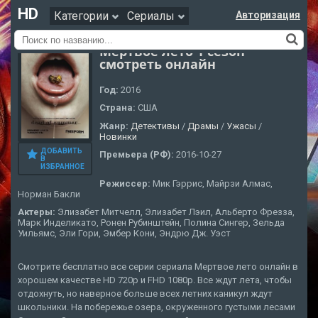
HD
Категории
Сериалы
Авторизация
Мертвое лето 1 сезон
смотреть онлайн
Год:
2016
Страна:
США
Жанр:
Детективы
/
Драмы
/
Ужасы
/
Новинки
ДОБАВИТЬ
Премьера (РФ):
2016-10-27
В
ИЗБРАННОЕ
Режиссер:
Мик Гэррис, Майрзи Алмас,
Норман Бакли
Актеры:
Элизабет Митчелл, Элизабет Лэил, Альберто Фрезза,
Марк Инделикато, Ронен Рубинштейн, Полина Сингер, Зельда
Уильямс, Эли Гори, Эмбер Кони, Эндрю Дж. Уэст
Смотрите бесплатно все серии сериала Мертвое лето онлайн в
хорошем качестве HD 720p и FHD 1080p. Все ждут лета, чтобы
отдохнуть, но наверное больше всех летних каникул ждут
школьники. На побережье озера, окруженного густыми лесами