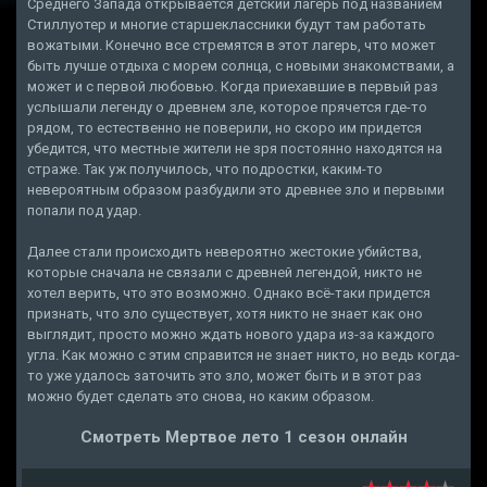
Среднего Запада открывается детский лагерь под названием
Стиллуотер и многие старшеклассники будут там работать
вожатыми. Конечно все стремятся в этот лагерь, что может
быть лучше отдыха с морем солнца, с новыми знакомствами, а
может и с первой любовью. Когда приехавшие в первый раз
услышали легенду о древнем зле, которое прячется где-то
рядом, то естественно не поверили, но скоро им придется
убедится, что местные жители не зря постоянно находятся на
страже. Так уж получилось, что подростки, каким-то
невероятным образом разбудили это древнее зло и первыми
попали под удар.
Далее стали происходить невероятно жестокие убийства,
которые сначала не связали с древней легендой, никто не
хотел верить, что это возможно. Однако всё-таки придется
признать, что зло существует, хотя никто не знает как оно
выглядит, просто можно ждать нового удара из-за каждого
угла. Как можно с этим справится не знает никто, но ведь когда-
то уже удалось заточить это зло, может быть и в этот раз
можно будет сделать это снова, но каким образом.
Смотреть Мертвое лето 1 сезон онлайн