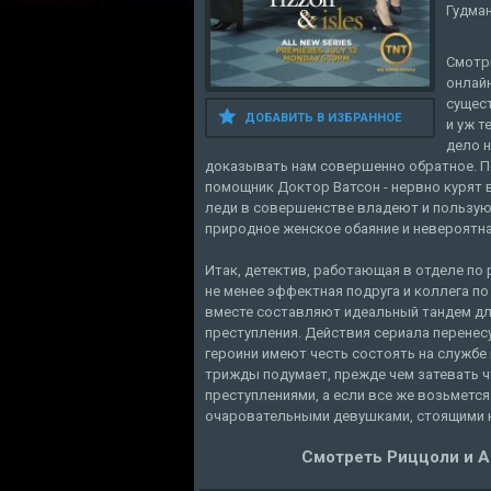
Гудман
Смотри
онлайн
сущес
ДОБАВИТЬ В ИЗБРАННОЕ
и уж т
дело н
доказывать нам совершенно обратное. П
помощник Доктор Ватсон - нервно курят в
леди в совершенстве владеют и пользуют
природное женское обаяние и невероятн
Итак, детектив, работающая в отделе по
не менее эффектная подруга и коллега 
вместе составляют идеальный тандем дл
преступления. Действия сериала перенесу
героини имеют честь состоять на службе 
трижды подумает, прежде чем затевать ч
преступлениями, а если все же возьмется
очаровательными девушками, стоящими на
Смотреть Риццоли и Ай