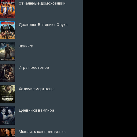
Отчаянные домохозяйки
Драконы: Всадники Олуха
Викинги
Игра престолов
Ходячие мертвецы
Дневники вампира
Мыслить как преступник