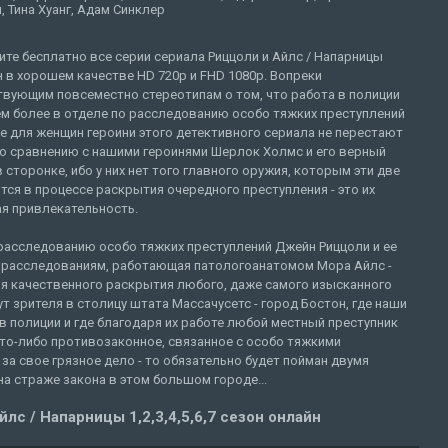
, Тина Хуанг, Адам Синклер
те бесплатно все серии сериала Риццоли и Айлс / Напарницы
 в хорошем качестве HD 720p и FHD 1080p. Вопреки
твующим повсеместно стереотипам о том, что работа в полиции
ем более в отделе по расследованию особо тяжких преступлений
е для женщин героини этого детективного сериала не перестают
о сравнению с нашими героинями Шерлок Холмс и его верный
 сторонке, ибо у них нет того главного оружия, которым эти две
ся в процессе раскрытия очередного преступления - это их
ая привлекательность.
 расследованию особо тяжких преступлений Джейн Риццоли и ее
по расследованиям, работающая патологоанатомом Мора Айлс -
я качественного раскрытия любого, даже самого изысканного
т зрителя в столицу штата Массачусетс - город Бостон, где наши
в полиции и где благодаря их работе любой местный преступник
то-либо противозаконное, связанное с особо тяжкими
 за свое грязное дело - то обязательно будет пойман двумя
 страже закона в этом большом городе...
лс / Напарницы 1,2,3,4,5,6,7 сезон онлайн