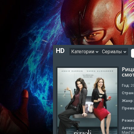
HD
Категории
Сериалы
Рицц
смо
Год:
2
Стран
Жанр
Премь
Режи
Актер
МакГил