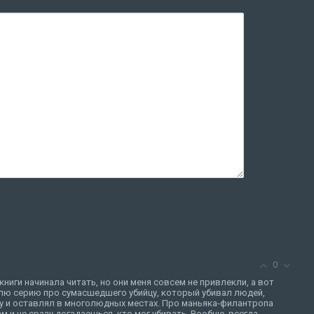
0
ниги начинала читать, но они меня совсем не привлекли, а вот
лю серию про сумасшедшего убийцу, который убивал людей,
у и оставлял в многолюдных местах. Про маньяка-филантропа
м и не сразу догадаешься, кто мог убивать. Вообще, всегда