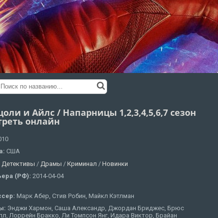
оли и Айлс / Напарницы 1,2,3,4,5,6,7 сезон
треть онлайн
010
а:
США
:
Детективы
/
Драмы
/
Криминал
/
Новинки
ера (РФ):
2014-04-04
ссер:
Марк Абер, Стив Робин, Майкл Кэтлман
ы:
Энджи Хармон, Саша Александр, Джордан Бриджес, Брюс
л, Лоррейн Бракко, Ли Томпсон Янг, Идара Виктор, Брайан