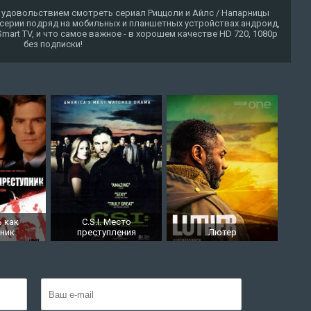
 удовольствием смотреть сериал Риццоли и Айлс / Напарницы
се серии подряд на мобильных и планшетных устройствах андроид,
 Smart TV, и что самое важное - в хорошем качестве HD 720, 1080p
без подписки!
 как
C.S.I. Место
пник
преступления
Лютер