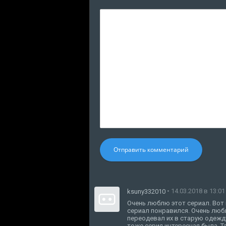
Отправить комментарий
• 14.03.2018 в 13:01
ksuny332010
Очень люблю этот сериал. Вот к
сериал понравился. Очень люб
переодевал их в старую одежд
тоже серия интересная была. Та