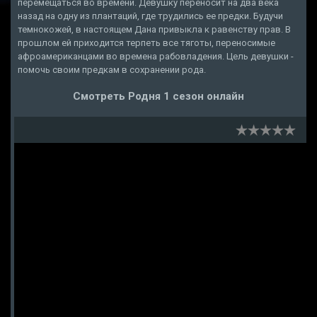
перемещаться во времени. Девушку переносит на два века
назад на одну из плантаций, где трудились ее предки. Будучи
темнокожей, в настоящем Дана привыкла к равенству прав. В
прошлом ей приходится терпеть все тяготы, переносимые
афроамериканцами во времена рабовладения. Цель девушки -
помочь своим предкам в сохранении рода.
Смотреть Родня 1 сезон онлайн