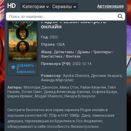
HD
Категории
Сериалы
Авторизация
Родня 1 сезон смотреть
онлайн
Год:
2022
Страна:
США
Жанр:
Детективы
/
Драмы
/
Триллеры
/
Фантастика
/
Фэнтези
Премьера (РФ):
2022-12-14
ДОБАВИТЬ
В
ИЗБРАННОЕ
Режиссер:
Ayoka Chenzira, Дестини Экарага,
Аманда Марсалис
Актеры:
Мэллори Джонсон, Мика Сток, Райан Квантен, Гэйл
Ранкин, Остин Смит, Дэвид Александр Каплан, Софина Браун,
Шериа Ирвинг, Abigail Shannon, Линдси Блэкуэлл
Смотрите бесплатно все серии сериала Родня онлайн в
хорошем качестве HD 720p и FHD 1080p. Дана, темнокожая
девушка, переехавшая из Бруклина в Лос-Анджелес,
обнаруживает в себе способность бесконтрольно