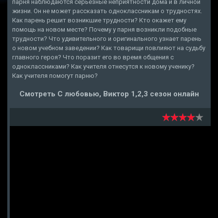
парня наблюдаются серьёзные неприятности дома и в личной
жизни. Он не может рассказать одноклассникам о трудностях.
Как парень решит возникшие трудности? Кто окажет ему
помощь на новом месте? Почему у парня возникли подобные
трудности? Что удивительного и оригинального узнает парень
о новом учебном заведении? Как товарищи повлияют на судьбу
главного героя? Что поразит его во время общения с
одноклассниками? Как учителя отнесутся к новому ученику?
Как учителя помогут парню?
Смотреть С любовью, Виктор 1,2,3 сезон онлайн