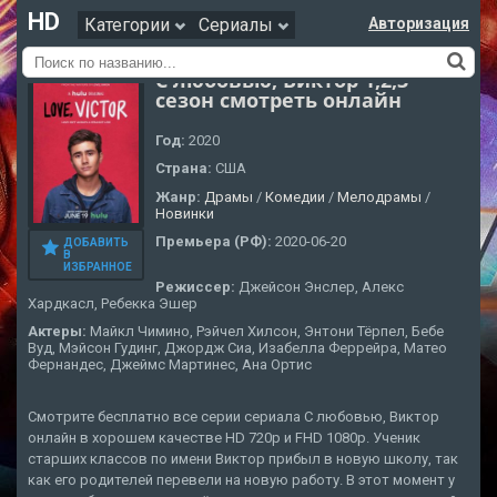
HD
Категории
Сериалы
Авторизация
С любовью, Виктор 1,2,3
сезон смотреть онлайн
Год:
2020
Страна:
США
Жанр:
Драмы
/
Комедии
/
Мелодрамы
/
Новинки
Премьера (РФ):
2020-06-20
ДОБАВИТЬ
В
ИЗБРАННОЕ
Режиссер:
Джейсон Энслер, Алекс
Хардкасл, Ребекка Эшер
Актеры:
Майкл Чимино, Рэйчел Хилсон, Энтони Тёрпел, Бебе
Вуд, Мэйсон Гудинг, Джордж Сиа, Изабелла Феррейра, Матео
Фернандес, Джеймс Мартинес, Ана Ортис
Смотрите бесплатно все серии сериала С любовью, Виктор
онлайн в хорошем качестве HD 720p и FHD 1080p. Ученик
старших классов по имени Виктор прибыл в новую школу, так
как его родителей перевели на новую работу. В этот момент у