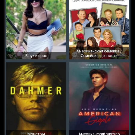
Американская семейка /
В пух и прах
Семейные ценности
Монстры
Американский жиголо