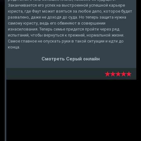
Заканчивается его успех на выстроенной успешной карьере
юриста, где Фаут может взяться за любое дело, которое будет
развалено, даже не доходя до суда. Но теперь защита нужна
самому юристу, ведь его обвиняют в совершении
изнасилования. Теперь семье придется пройти через ряд
испытаний, чтобы вернуться к прежней, нормальной жизни.
Самое главное не опускать руки в такой ситуации и идти до
конца.
Смотреть Серый онлайн