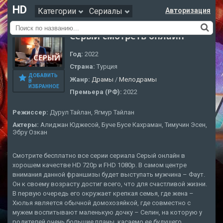
HD
Категории
Сериалы
Авторизация
Серый смотреть онлайн
Год:
2022
Страна:
Турция
ДОБАВИТЬ
Жанр:
Драмы
/
Мелодрамы
В
ИЗБРАННОЕ
Премьера (РФ):
2022
Режиссер:
Дурул Тайлан, Ягмур Тайлан
Актеры:
Алиджан Юджесой, Буче Бусе Кахраман, Тимучин Эсен,
Эбру Озкан
Смотрите бесплатно все серии сериала Серый онлайн в
хорошем качестве HD 720p и FHD 1080p. В самом центре
внимания данной франшизы будет выступать мужчина – Фаут.
Он к своему возрасту достиг всего, что для счастливой жизни.
В первую очередь его окружает крепкая семья, где жена –
Хюлья является обычной домохозяйкой, где совместно с
мужем воспитывают маленькую дочку – Селин, на которую у
родителей очень большие планы, касаемо ее будущего.