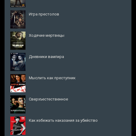
Игра престолов
Ходячие мертвецы
Дневники вампира
Мыслить как преступник
Сверхъестественное
Как избежать наказания за убийство