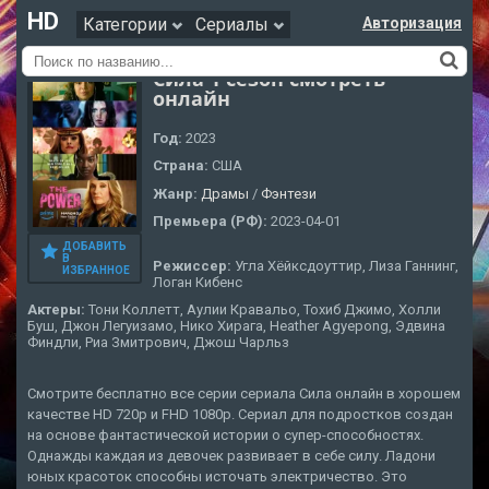
HD
Категории
Сериалы
Авторизация
Сила 1 сезон смотреть
онлайн
Год:
2023
Страна:
США
Жанр:
Драмы
/
Фэнтези
Премьера (РФ):
2023-04-01
ДОБАВИТЬ
В
Режиссер:
Угла Хёйксдоуттир, Лиза Ганнинг,
ИЗБРАННОЕ
Логан Кибенс
Актеры:
Тони Коллетт, Аулии Кравальо, Тохиб Джимо, Холли
Буш, Джон Легуизамо, Нико Хирага, Heather Agyepong, Эдвина
Финдли, Риа Змитрович, Джош Чарльз
Смотрите бесплатно все серии сериала Сила онлайн в хорошем
качестве HD 720p и FHD 1080p. Сериал для подростков создан
на основе фантастической истории о супер-способностях.
Однажды каждая из девочек развивает в себе силу. Ладони
юных красоток способны источать электричество. Это