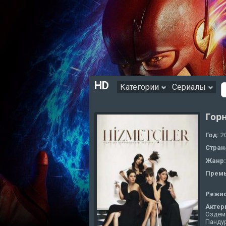
HD
Категории
Сериалы
Гор
Год:
2
Стран
Жанр
Премь
Режи
Актер
Оздеми
Пандур