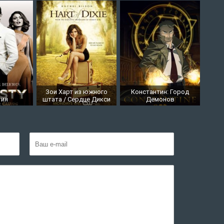
Зои Харт из южного
Константин: Город
тия
штата / Сердце Дикси
Демонов