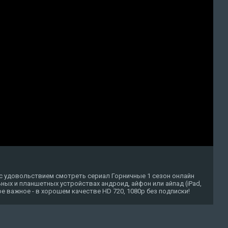
с удовольствием смотреть сериал Горничные 1 сезон онлайн
ных и планшетных устройствах андроид, айфон или айпад (iPad,
амое важное - в хорошем качестве HD 720, 1080p без подписки!