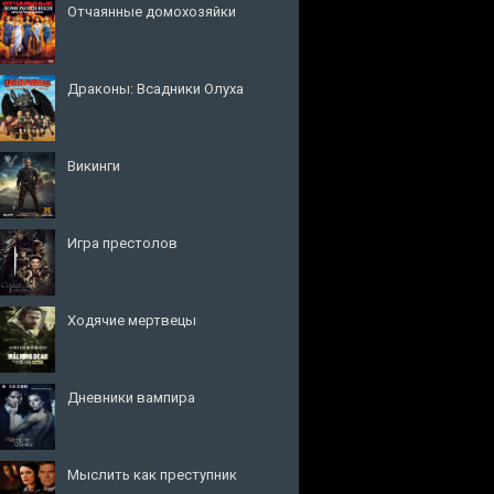
Отчаянные домохозяйки
Драконы: Всадники Олуха
Викинги
Игра престолов
Ходячие мертвецы
Дневники вампира
Мыслить как преступник