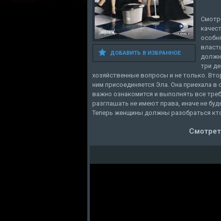
Смотр
качес
особня
власть
ДОБАВИТЬ В ИЗБРАННОЕ
должна
три д
хозяйственные вопросы и не только. Втор
ним присоединяется Эла. Она приехала в 
важно ознакомится и выполнять все треб
разглашать не имеют права, иначе не буд
Теперь женщины должны разобраться кто
Смотрет