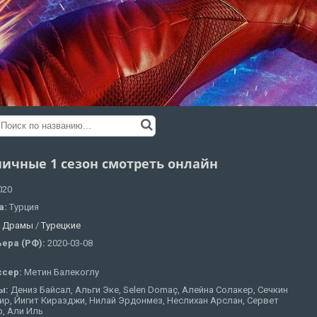
ничные 1 сезон смотреть онлайн
020
а:
Турция
:
Драмы
/
Турецкие
ера (РФ):
2020-03-08
ссер:
Метин Балекоглу
ы:
Дениз Байсал, Альги Эке, Selen Domaç, Алейна Солакер, Сечкин
р, Йигит Киразджи, Нилай Эрдонмез, Неслихан Арслан, Сервет
, Али Иль