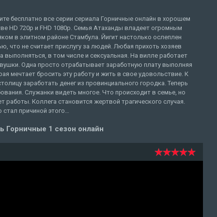
ите бесплатно все серии сериала Горничные онлайн в хорошем
тве HD 720p и FHD 1080p. Семья Атаханды владеет огромным
ком в элитном районе Стамбула. Йигит настолько ослеплен
ю, что не считает прислугу за людей. Любая прихоть хозяев
 выполняться, в том числе и сексуальная. На вилле работает
евушки. Одна просто отрабатывает заработную плату выполняя
ая мечтает бросить эту работу и жить в свое удовольствие. К
столицу заработать денег из провинциального городка. Теперь
ования. Служанки видеть многое. Что происходит в семье, но
ет работы. Коллега становится жертвой трагического случая.
 стал причиной этого…
ь Горничные 1 сезон онлайн