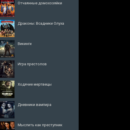
Отчаянные домохозяйки
Драконы: Всадники Олуха
Викинги
Игра престолов
Ходячие мертвецы
Дневники вампира
Мыслить как преступник