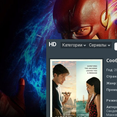
HD
Категории
Сериалы
Соо
Год:
2
Стран
Жанр
Премь
Режи
Актер
Сандем
Макке