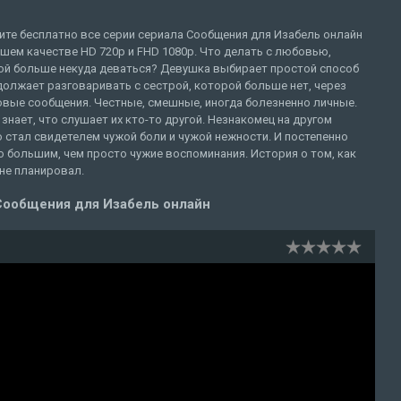
ите бесплатно все серии сериала Сообщения для Изабель онлайн
шем качестве HD 720p и FHD 1080p. Что делать с любовью,
ой больше некуда деваться? Девушка выбирает простой способ
олжает разговаривать с сестрой, которой больше нет, через
овые сообщения. Честные, смешные, иногда болезненно личные.
 знает, что слушает их кто-то другой. Незнакомец на другом
о стал свидетелем чужой боли и чужой нежности. И постепенно
о большим, чем просто чужие воспоминания. История о том, как
 не планировал.
Сообщения для Изабель онлайн