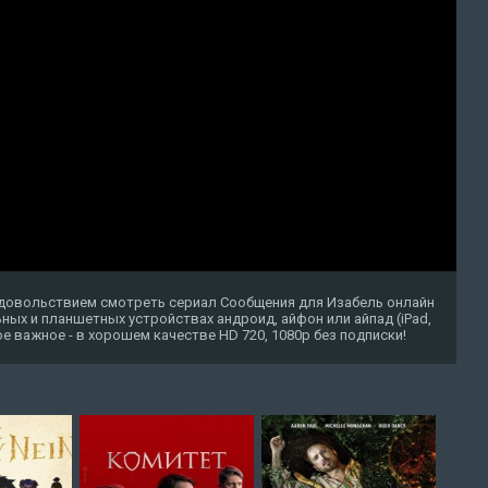
удовольствием смотреть сериал Сообщения для Изабель онлайн
ных и планшетных устройствах андроид, айфон или айпад (iPad,
амое важное - в хорошем качестве HD 720, 1080p без подписки!