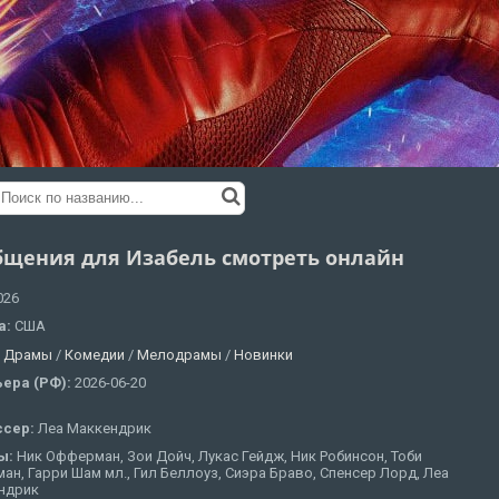
бщения для Изабель смотреть онлайн
026
а:
США
:
Драмы
/
Комедии
/
Мелодрамы
/
Новинки
ера (РФ):
2026-06-20
ссер:
Леа Маккендрик
ы:
Ник Офферман, Зои Дойч, Лукас Гейдж, Ник Робинсон, Тоби
ан, Гарри Шам мл., Гил Беллоуз, Сиэра Браво, Спенсер Лорд, Леа
ндрик