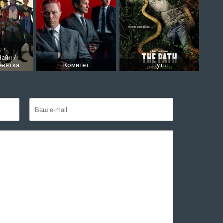
айн /
евятка
Комитет
Путь