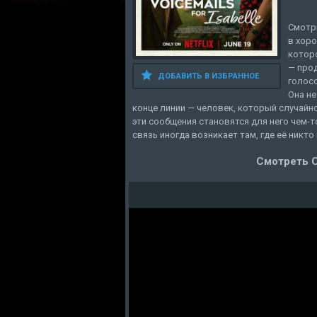
Смотр
в хоро
котор
— прод
ДОБАВИТЬ В ИЗБРАННОЕ
голос
Она не
конце линии — человек, который случайн
эти сообщения становятся для него чем-т
связь иногда возникает там, где её никто
Смотреть 